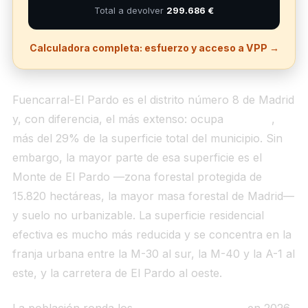
Total a devolver
299.686 €
Calculadora completa: esfuerzo y acceso a VPP →
Fuencarral-El Pardo es el distrito número 8 de Madrid
y, con diferencia, el más extenso: ocupa
236 km²
,
más del 29% de la superficie total del municipio. Sin
embargo, la mayor parte de esa superficie es el
Monte de El Pardo —zona forestal protegida de
15.820 hectáreas, la mayor masa forestal de Madrid—
y suelo no urbanizable. La superficie residencial
efectiva es mucho más reducida y se concentra en la
franja urbana entre la M-30 al sur, la M-40 y la A-1 al
este, y la carretera de El Pardo al oeste.
La población ronda los
246.000 habitantes
en 2026,