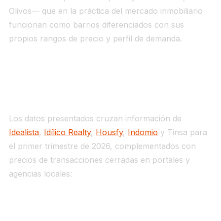
Olivos— que en la práctica del mercado inmobiliario
funcionan como barrios diferenciados con sus
propios rangos de precio y perfil de demanda.
Precios de venta por barrios en 2026
Los datos presentados cruzan información de
Idealista
,
Idílico Realty
,
Housfy
,
Indomio
y Tinsa para
el primer trimestre de 2026, complementados con
precios de transacciones cerradas en portales y
agencias locales:
Barrio
Precio medio €/m² (Q1 2026)
Piso 8