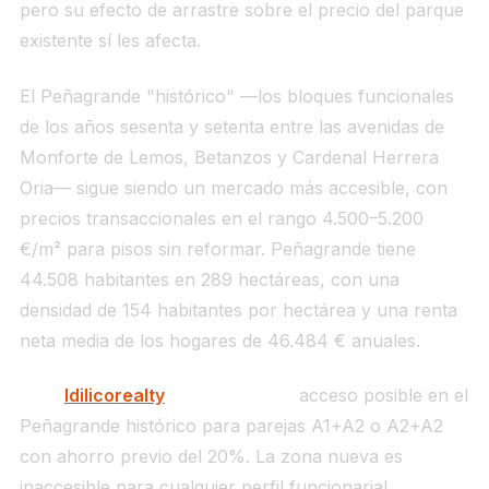
pero su efecto de arrastre sobre el precio del parque
existente sí les afecta.
El Peñagrande "histórico" —los bloques funcionales
de los años sesenta y setenta entre las avenidas de
Monforte de Lemos, Betanzos y Cardenal Herrera
Oria— sigue siendo un mercado más accesible, con
precios transaccionales en el rango 4.500–5.200
€/m² para pisos sin reformar. Peñagrande tiene
44.508 habitantes en 289 hectáreas, con una
densidad de 154 habitantes por hectárea y una renta
neta media de los hogares de 46.484 € anuales.
Para
Idilicorealty
el funcionario:
acceso posible en el
Peñagrande histórico para parejas A1+A2 o A2+A2
con ahorro previo del 20%. La zona nueva es
inaccesible para cualquier perfil funcionarial.