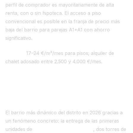
perfil de comprador es mayoritariamente de alta
renta, con o sin hipoteca. El acceso a piso
convencional es posible en la franja de precio más
baja del barrio para parejas A1+A1 con ahorro
significativo.
Alquiler:
17–24 €/m²/mes para pisos; alquiler de
chalet adosado entre 2.500 y 4.000 €/mes.
3. Peñagrande (~5.000–6.800 €/m² en zona
nueva; ~4.500–5.200 €/m² en stock antiguo)
El barrio más dinámico del distrito en 2026 gracias a
un fenómeno concreto: la entrega de las primeras
unidades de
Neinor Panoramic Homes
, dos torres de