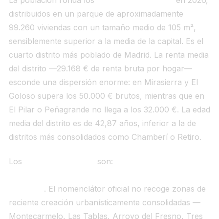
distribuidos en un parque de aproximadamente
99.260 viviendas con un tamaño medio de 105 m²,
sensiblemente superior a la media de la capital. Es el
cuarto distrito más poblado de Madrid. La renta media
del distrito —29.168 € de renta bruta por hogar—
esconde una dispersión enorme: en Mirasierra y El
Goloso supera los 50.000 € brutos, mientras que en
El Pilar o Peñagrande no llega a los 32.000 €. La edad
media del distrito es de 42,87 años, inferior a la de
distritos más consolidados como Chamberí o Retiro.
Los
8 barrios oficiales
son:
El Pardo, Fuentelarreina,
Peñagrande, El Pilar, La Paz, Valverde, Mirasierra y
El Goloso
. El nomenclátor oficial no recoge zonas de
reciente creación urbanísticamente consolidadas —
Montecarmelo, Las Tablas, Arroyo del Fresno, Tres