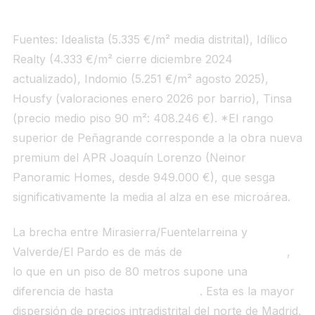
Fuentes: Idealista (5.335 €/m² media distrital), Idílico
Realty (4.333 €/m² cierre diciembre 2024
actualizado), Indomio (5.251 €/m² agosto 2025),
Housfy (valoraciones enero 2026 por barrio), Tinsa
(precio medio piso 90 m²: 408.246 €). *El rango
superior de Peñagrande corresponde a la obra nueva
premium del APR Joaquín Lorenzo (Neinor
Panoramic Homes, desde 949.000 €), que sesga
significativamente la media al alza en ese microárea.
La brecha entre Mirasierra/Fuentelarreina y
Valverde/El Pardo es de más de
2.000–3.000 €/m²
,
lo que en un piso de 80 metros supone una
diferencia de hasta
240.000 euros
. Esta es la mayor
dispersión de precios intradistrital del norte de Madrid,