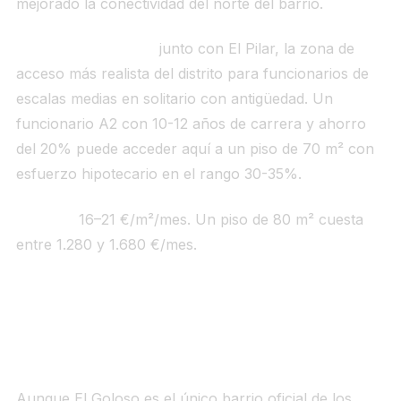
mejorado la conectividad del norte del barrio.
Para el funcionario:
junto con El Pilar, la zona de
acceso más realista del distrito para funcionarios de
escalas medias en solitario con antigüedad. Un
funcionario A2 con 10-12 años de carrera y ahorro
del 20% puede acceder aquí a un piso de 70 m² con
esfuerzo hipotecario en el rango 30-35%.
Alquiler:
16–21 €/m²/mes. Un piso de 80 m² cuesta
entre 1.280 y 1.680 €/mes.
6. El Goloso / Montecarmelo / Las Tablas
(~4.900–5.600 €/m²)
Aunque El Goloso es el único barrio oficial de los