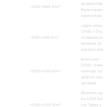
de Madrid Nuev
2019
~3.200–3.600 €/m²
Norte impulsa
expectativas
Ligera correcci
COVID (−3%)
2020
~3.100–3.400 €/m²
moderada por l
demanda de
espacios ampli
Boom post-
COVID; chalets 
2021–
~3.500–4.000 €/m²
viviendas con
2022
jardín en máxim
demanda
Mirasierra supe
los 5.000 €/m²;
2023
~4.000–4.500 €/m²
Las Tablas y