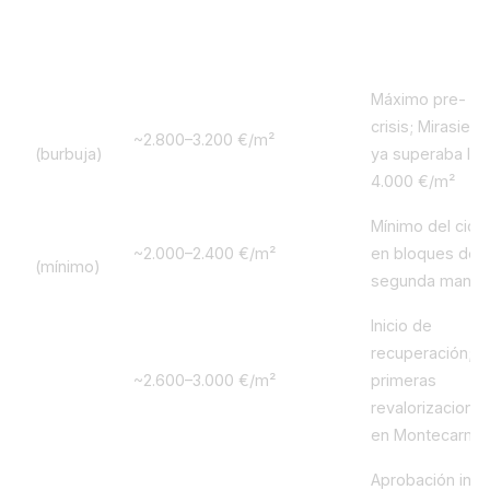
Año
Precio medio distrito €/m²
Evento relevan
Máximo pre-
2007
crisis; Mirasierra
~2.800–3.200 €/m²
(burbuja)
ya superaba los
4.000 €/m²
Mínimo del ciclo
2013
~2.000–2.400 €/m²
en bloques de
(mínimo)
segunda mano
Inicio de
recuperación;
2017
~2.600–3.000 €/m²
primeras
revalorizacione
en Montecarme
Aprobación inici