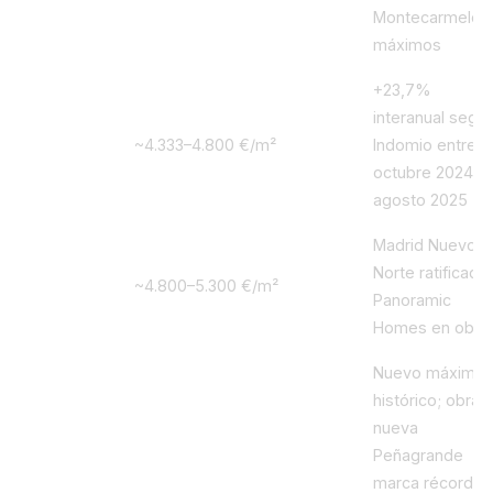
Montecarmelo 
máximos
+23,7%
interanual segú
2024
~4.333–4.800 €/m²
Indomio entre
octubre 2024 y
agosto 2025
Madrid Nuevo
Norte ratificado;
2025
~4.800–5.300 €/m²
Panoramic
Homes en obra
Nuevo máximo
histórico; obra
~5.335 €/m² (media
2026 Q1
nueva
Idealista)
Peñagrande
marca récords