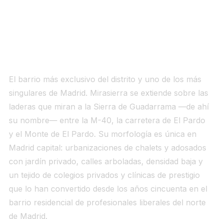
Análisis barrio a barrio: perfil,
dinámica y precio
1. Mirasierra (~5.700–6.500 €/m²)
El barrio más exclusivo del distrito y uno de los más
singulares de Madrid. Mirasierra se extiende sobre las
laderas que miran a la Sierra de Guadarrama —de ahí
su nombre— entre la M-40, la carretera de El Pardo
y el Monte de El Pardo. Su morfología es única en
Madrid capital: urbanizaciones de chalets y adosados
con jardín privado, calles arboladas, densidad baja y
un tejido de colegios privados y clínicas de prestigio
que lo han convertido desde los años cincuenta en el
barrio residencial de profesionales liberales del norte
de Madrid.