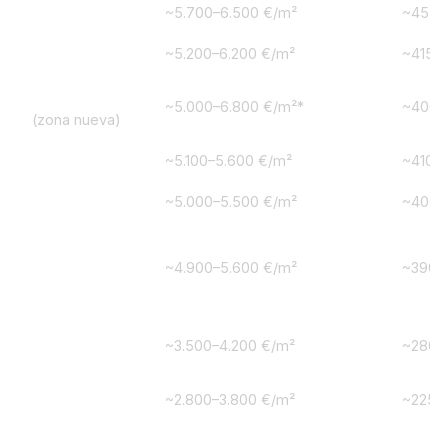
Mirasierra
~5.700–6.500 €/m²
~455.
Fuentelarreina
~5.200–6.200 €/m²
~415.
Peñagrande
~5.000–6.800 €/m²*
~400.
(zona nueva)
El Pilar
~5.100–5.600 €/m²
~410.
La Paz
~5.000–5.500 €/m²
~400.
El Goloso /
Montecarmelo
~4.900–5.600 €/m²
~390.
/ Las Tablas
Valverde /
~3.500–4.200 €/m²
~280.
Tres Olivos
El Pardo
~2.800–3.800 €/m²
~225.
Media distrito
~5.335 €/m²
~427.