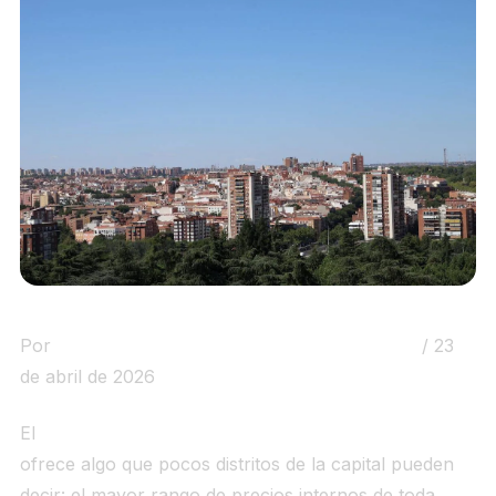
Por
Observatorio de la Vivienda Funciohouse
/ 23
de abril de 2026
El
precio vivienda Fuencarral-El Pardo Madrid 2026
ofrece algo que pocos distritos de la capital pueden
decir: el mayor rango de precios internos de toda