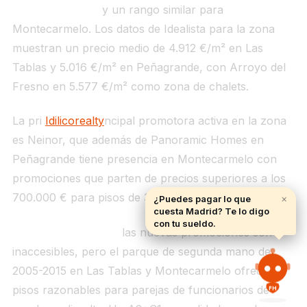
para Las Tablas
y un rango similar para
Montecarmelo. Los datos de Idealista para la zona
muestran un precio medio de 4.912 €/m² en Las
Tablas y 5.016 €/m² en Peñagrande, con Arroyo del
Fresno en 5.577 €/m² como zona de chalets.
La pri
Idilicorealty
ncipal promotora activa en la zona
es Neinor, que además de Panoramic Homes en
Peñagrande tiene presencia en Montecarmelo con
promociones que parten de precios superiores a los
700.000 € para pisos de 3 dormitorios.
×
¿Puedes pagar lo que
cuesta Madrid? Te lo digo
con tu sueldo.
Para el funcionario:
las nuevas promociones son
inaccesibles, pero el parque de segunda mano de
2005-2015 en Las Tablas y Montecarmelo ofrece
FH
pisos razonables para parejas de funcionarios de