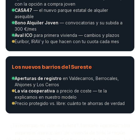
con la opción a compra joven
CASA47
— el nuevo parque estatal de alquiler
asequible
Bono Alquiler Joven
— convocatorias y su subida a
300 €/mes
Aval ICO
para primera vivienda — cambios y plazos
Euríbor, IRAV y lo que hacen con tu cuota cada mes
Los nuevos barrios del Sureste
Aperturas de registro
en Valdecarros, Berrocales,
Ahijones y Los Cerros
La vía cooperativa
a precio de coste — te la
explicamos en
nuestro modelo
Precio protegido vs. libre: cuánto te ahorras de verdad
¿Tu municipio no sale en la lista? También vigilamos a las
empresas municipales de vivienda de toda la región