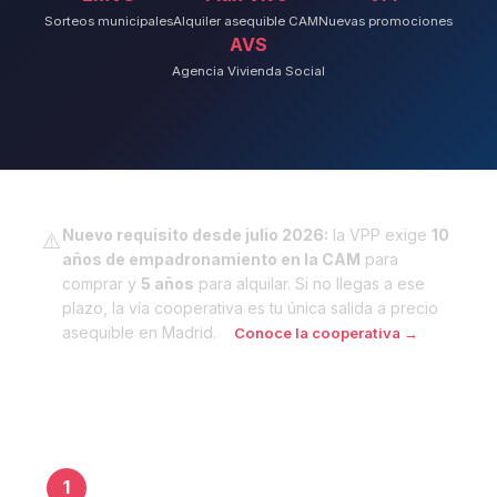
Sorteos municipales
Alquiler asequible CAM
Nuevas promociones
AVS
Agencia Vivienda Social
Nuevo requisito desde julio 2026:
la VPP exige
10
⚠️
años de empadronamiento en la CAM
para
comprar y
5 años
para alquilar. Si no llegas a ese
plazo, la vía cooperativa es tu única salida a precio
asequible en Madrid.
Conoce la cooperativa →
Cómo funciona
1