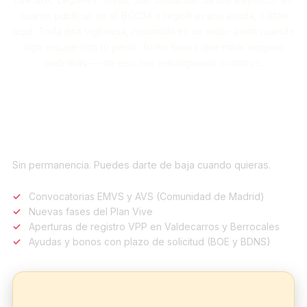
(Getafe, Leganés, Rivas, San Sebastián de los Reyes…): en
cuanto publican en el BOCM o registran una ayuda, saltan
aquí. Toda esa vigilancia, resumida en un único aviso cuando
algo encaje con tu perfil. Tú no tienes que mirar ninguna
web más — de eso nos encargamos nosotros.
Alta gratuita
Sin permanencia. Puedes darte de baja cuando quieras.
Convocatorias EMVS y AVS (Comunidad de Madrid)
Nuevas fases del Plan Vive
Aperturas de registro VPP en Valdecarros y Berrocales
Ayudas y bonos con plazo de solicitud (BOE y BDNS)