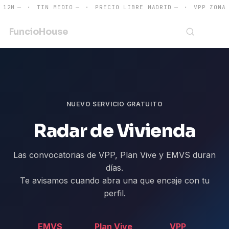
12M
—
·
TIN MEDIO
—
·
PRECIO LIBRE MADRID
—
·
VPP ZONA A
Funcio
House
EMPIEZA AQUÍ
→
NUEVO SERVICIO GRATUITO
Radar de Vivienda
Las convocatorias de VPP, Plan Vive y EMVS duran
días.
Te avisamos cuando abra una que encaje con tu
perfil.
EMVS
Plan Vive
VPP