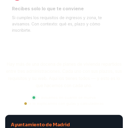
Recibes solo lo que te conviene
Si cumples los requisitos de ingresos y zona, te
avisamos. Con contexto: qué es, plazo y cómo
inscribirte.
Qué vigilamos por ti
Hay más de una docena de planes de vivienda repartidos
entre tres administraciones. Cada uno con sus plazos, sus
requisitos y su web. Aquí los tienes todos — y esto es lo
que hacemos con cada uno.
Te avisamos en cuanto se mueva
Te lo explicamos con guías y calculadoras
Ayuntamiento de Madrid