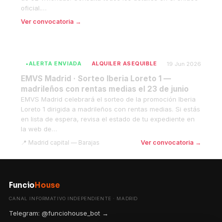
oficial.…
Ver convocatoria →
ALERTA ENVIADA
ALQUILER ASEQUIBLE
19 Jun 2026
EMVS Madrid · Sorteo Iberia Loreto 1 —
madrileños con rentas medias el 23 de junio
EMVS Madrid celebrará el sorteo de la promoción Iberia
Loreto 1 dirigida a madrileños con rentas medias. Si estás
en lista de espera, revisa el estado de tu expediente en
la web de…
Madrid capital — Barajas
Ver convocatoria →
Funcio
House
CANAL INFORMATIVO INDEPENDIENTE · MADRID
Telegram: @funciohouse_bot →