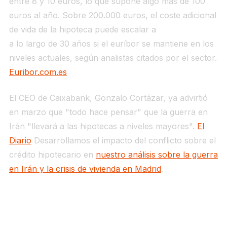
entre 8 y 10 euros, lo que supone algo más de 100
euros al año. Sobre 200.000 euros, el coste adicional
de vida de la hipoteca puede escalar a
20.000 euros
a lo largo de 30 años si el euríbor se mantiene en los
niveles actuales, según analistas citados por el sector.
Euribor.com.es
El CEO de Caixabank, Gonzalo Cortázar, ya advirtió
en marzo que "todo hace pensar" que la guerra en
Irán "llevará a las hipotecas a niveles mayores".
El
Diario
Desarrollamos el impacto del conflicto sobre el
crédito hipotecario en
nuestro análisis sobre la guerra
en Irán y la crisis de vivienda en Madrid
.
Capa 3 — España: crecimiento al 2,1%,