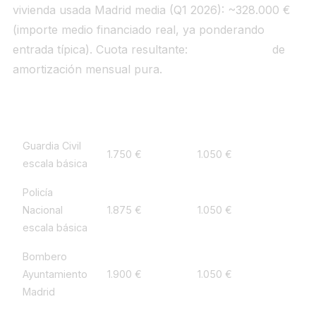
vivienda usada Madrid media (Q1 2026): ~328.000 €
(importe medio financiado real, ya ponderando
entrada típica). Cuota resultante:
≈ 1.050 €/mes
de
amortización mensual pura.
Cuerpo
Neto mensual
Cuota Madrid 328k€
Guardia Civil
1.750 €
1.050 €
escala básica
Policía
Nacional
1.875 €
1.050 €
escala básica
Bombero
Ayuntamiento
1.900 €
1.050 €
Madrid