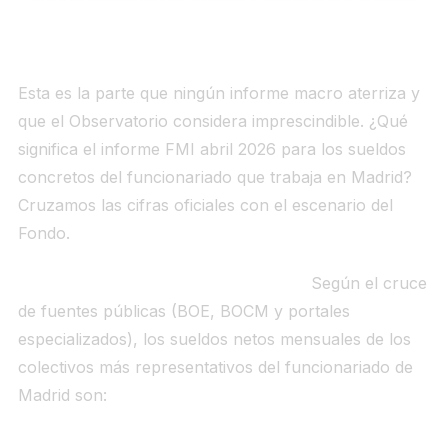
bomberos: el cruce concreto entre el
FMI y la nómina real
Esta es la parte que ningún informe macro aterriza y
que el Observatorio considera imprescindible. ¿Qué
significa el informe FMI abril 2026 para los sueldos
concretos del funcionariado que trabaja en Madrid?
Cruzamos las cifras oficiales con el escenario del
Fondo.
Las nóminas reales (netas) en 2026.
Según el cruce
de fuentes públicas (BOE, BOCM y portales
especializados), los sueldos netos mensuales de los
colectivos más representativos del funcionariado de
Madrid son: