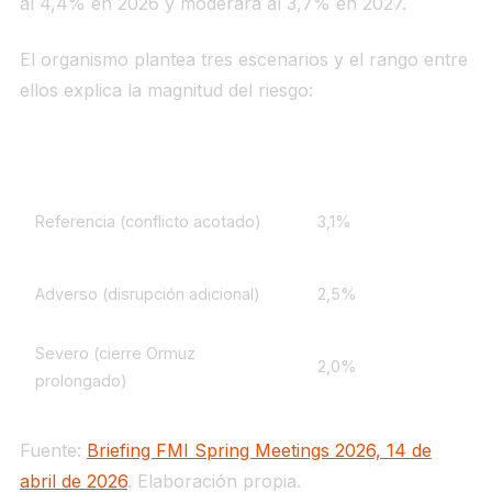
al 4,4% en 2026 y moderará al 3,7% en 2027.
El organismo plantea tres escenarios y el rango entre
ellos explica la magnitud del riesgo:
Escenario FMI (WEO abril 2026)
Crecimiento global 2
Referencia (conflicto acotado)
3,1%
Adverso (disrupción adicional)
2,5%
Severo (cierre Ormuz
2,0%
prolongado)
Fuente:
Briefing FMI Spring Meetings 2026, 14 de
abril de 2026
. Elaboración propia.