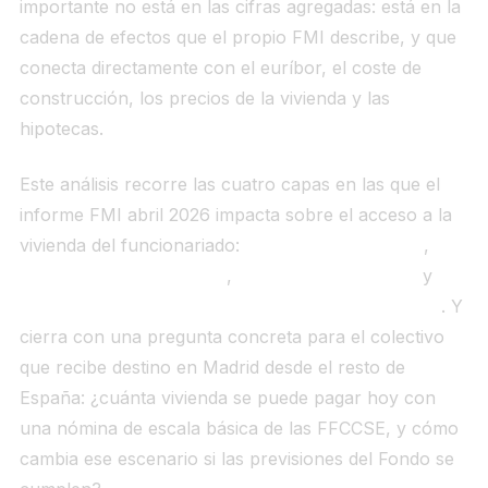
importante no está en las cifras agregadas: está en la
cadena de efectos que el propio FMI describe, y que
conecta directamente con el euríbor, el coste de
construcción, los precios de la vivienda y las
hipotecas.
Este análisis recorre las cuatro capas en las que el
informe FMI abril 2026 impacta sobre el acceso a la
vivienda del funcionariado:
el nivel internacional
,
el
nivel europeo y del euro
,
el escenario español
y
el
escenario específico de la Comunidad de Madrid
. Y
cierra con una pregunta concreta para el colectivo
que recibe destino en Madrid desde el resto de
España: ¿cuánta vivienda se puede pagar hoy con
una nómina de escala básica de las FFCCSE, y cómo
cambia ese escenario si las previsiones del Fondo se