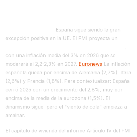
inflación al 3% y el FMI pidiendo
"acción contundente" en vivienda
Qué dice el informe.
España sigue siendo la gran
excepción positiva en la UE. El FMI proyecta un
crecimiento del 2,1% en 2026 y del 1,8% en 2027
,
con una inflación media del 3% en 2026 que se
moderará al 2,2-2,3% en 2027.
Euronews
La inflación
española queda por encima de Alemania (2,7%), Italia
(2,6%) y Francia (1,8%). Para contextualizar: España
cerró 2025 con un crecimiento del 2,8%, muy por
encima de la media de la eurozona (1,5%). El
dinamismo sigue, pero el "viento de cola" empieza a
amainar.
El capítulo de vivienda del informe Artículo IV del FMI