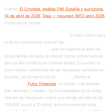
Fuente:
El Cronista, análisis FMI España y eurozona,
14 de abril de 2026
;
Deia — resumen WEO abril 2026
.
Elaboración propia.
Por qué importa para la vivienda.
El dato crítico para
el lector funcionario está en las
proyecciones del
BCE de marzo de 2026
, que corrigieron al alza las
expectativas de tipos de interés como consecuencia
directa del conflicto en Oriente Medio. El euríbor a
doce meses, referencia de las hipotecas variables en
España, cerró marzo en el
2,565%
, frente al
2,221%
de febrero
.
Futur Finances
La subida —de apenas
tres décimas y media— se ha trasladado ya al coste
real de las hipotecas: sobre una deuda pendiente de
100.000 euros a 25 años, la cuota mensual sube