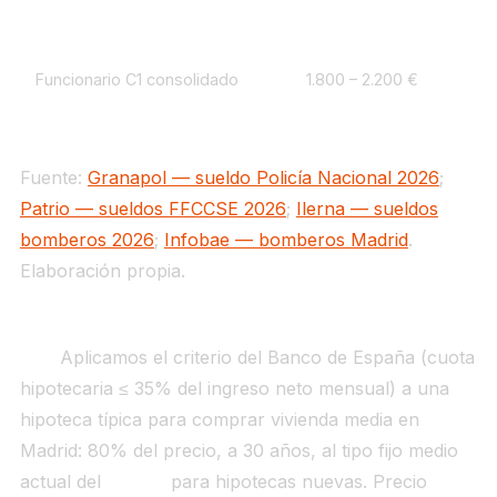
Funcionario C1 consolidado
1.800 – 2.200 €
Fuente:
Granapol — sueldo Policía Nacional 2026
;
Patrio — sueldos FFCCSE 2026
;
Ilerna — sueldos
bomberos 2026
;
Infobae — bomberos Madrid
.
Elaboración propia.
El test del esfuerzo hipotecario bajo el escenario
FMI.
Aplicamos el criterio del Banco de España (cuota
hipotecaria ≤ 35% del ingreso neto mensual) a una
hipoteca típica para comprar vivienda media en
Madrid: 80% del precio, a 30 años, al tipo fijo medio
actual del
2,62%
para hipotecas nuevas. Precio