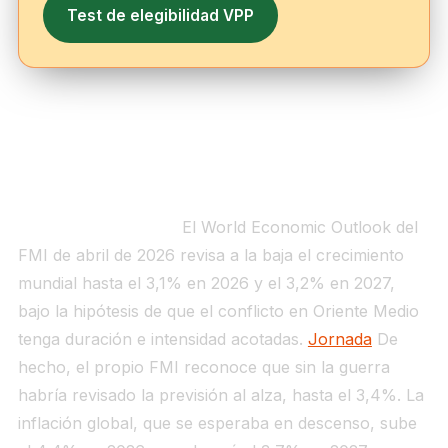
Test de elegibilidad VPP
Capa 1 — El marco internacional: 3,1%
de crecimiento, 4,4% de inflación y
una guerra que marca todo
Qué dice el informe.
El World Economic Outlook del
FMI de abril de 2026 revisa a la baja el crecimiento
mundial hasta el 3,1% en 2026 y el 3,2% en 2027,
bajo la hipótesis de que el conflicto en Oriente Medio
tenga duración e intensidad acotadas.
Jornada
De
hecho, el propio FMI reconoce que sin la guerra
habría revisado la previsión al alza, hasta el 3,4%. La
inflación global, que se esperaba en descenso, sube