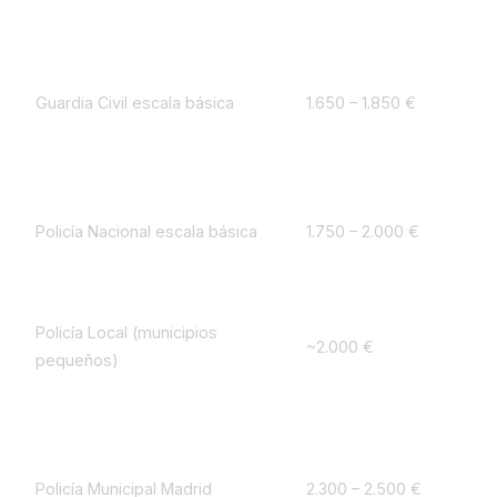
Cuerpo / cuerpo de seguridad
Neto mensual estimado
Guardia Civil escala básica
1.650 – 1.850 €
Policía Nacional escala básica
1.750 – 2.000 €
Policía Local (municipios
~2.000 €
pequeños)
Policía Municipal Madrid
2.300 – 2.500 €