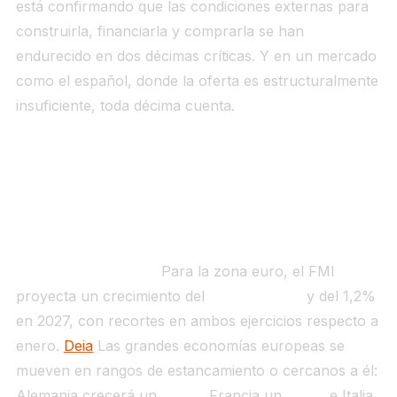
está confirmando que las condiciones externas para
construirla, financiarla y comprarla se han
endurecido en dos décimas críticas. Y en un mercado
como el español, donde la oferta es estructuralmente
insuficiente, toda décima cuenta.
Capa 2 — Europa y la zona euro:
crecimiento al 1,1% y efecto euríbor
Qué dice el informe.
Para la zona euro, el FMI
proyecta un crecimiento del
1,1% en 2026
y del 1,2%
en 2027, con recortes en ambos ejercicios respecto a
enero.
Deia
Las grandes economías europeas se
mueven en rangos de estancamiento o cercanos a él:
Alemania crecerá un
0,8%
, Francia un
0,9%
e Italia