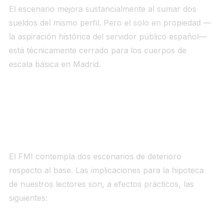
El escenario mejora sustancialmente al sumar dos
sueldos del mismo perfil. Pero el
solo en propiedad
—
la aspiración histórica del servidor público español—
está técnicamente cerrado para los cuerpos de
escala básica en Madrid.
Capa 6 — Qué cambia si se cumple el
escenario adverso o severo del FMI
El FMI contempla dos escenarios de deterioro
respecto al base. Las implicaciones para la hipoteca
de nuestros lectores son, a efectos prácticos, las
siguientes: