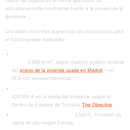
mayor de España en términos absolutos, es
estructuralmente insuficiente frente a la presión de la
demanda.
Los datos concretos que enmarcan el escenario para
el funcionariado madrileño:
Precio medio de la vivienda usada en Madrid (Q1
2026):
5.960 €/m², según nuestro análisis reciente
del
precio de la vivienda usada en Madrid
—un
18% por encima interanual.
Precio medio hipoteca financiada (marzo 2026):
328.000 € en la media del trimestre, según el
Centro de Estudios de Trioteca.
The Objective
Euríbor cierre marzo 2026:
2,565%. Previsión de
cierre de año según Funcas:
2,24%
.