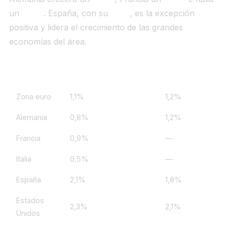
un
0,5%
. España, con su
2,1%
, es la excepción
positiva y lidera el crecimiento de las grandes
economías del área.
País / zona
Crecimiento 2026 FMI
Crecimiento 202
Zona euro
1,1%
1,2%
Alemania
0,8%
1,2%
Francia
0,9%
—
Italia
0,5%
—
España
2,1%
1,8%
Estados
2,3%
2,1%
Unidos