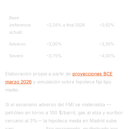
Escenario FMI
Euríbor 12m estimado
Hipoteca fija t
Base
(referencia
~2,24% a final 2026
~2,62%
actual)
Adverso
~3,00%
~3,30%
Severo
~3,75%
~4,00%
Elaboración propia a partir de
proyecciones BCE
marzo 2026
y simulación sobre hipoteca fija tipo
medio.
Si el escenario adverso del FMI se materializa —
petróleo en torno a 100 $/barril, gas al alza y euríbor
cercano al 3%— la hipoteca media en Madrid sube
casi
100 € al mes
. Ese incremento, multiplicado por