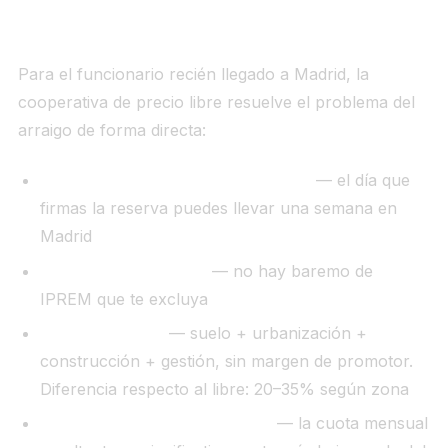
La cooperativa de precio libre: la vía sin
espera de 10 años
Para el funcionario recién llegado a Madrid, la
cooperativa de precio libre resuelve el problema del
arraigo de forma directa:
Sin requisito de empadronamiento
— el día que
firmas la reserva puedes llevar una semana en
Madrid
Sin límite de ingresos
— no hay baremo de
IPREM que te excluya
Precio de coste
— suelo + urbanización +
construcción + gestión, sin margen de promotor.
Diferencia respecto al libre: 20–35% según zona
Hipoteca sobre construcción
— la cuota mensual