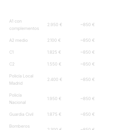
Perfil
Sueldo neto
Alquiler 65m² Zona B
A1 con
2.950 €
~850 €
complementos
A2 medio
2.100 €
~850 €
C1
1.825 €
~850 €
C2
1.550 €
~850 €
Policía Local
2.400 €
~850 €
Madrid
Policía
1.950 €
~850 €
Nacional
Guardia Civil
1.875 €
~850 €
Bomberos
2.300 €
~850 €