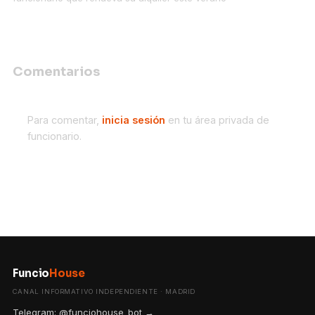
Comentarios
Para comentar,
inicia sesión
en tu área privada de
funcionario.
Funcio
House
CANAL INFORMATIVO INDEPENDIENTE · MADRID
Telegram: @funciohouse_bot →