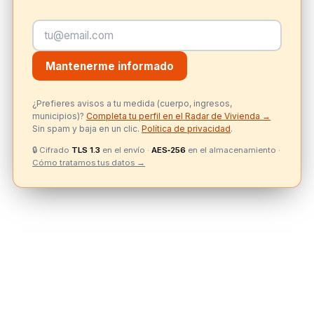
Mantenerme informado
¿Prefieres avisos a tu medida (cuerpo, ingresos,
municipios)?
Completa tu perfil en el Radar de Vivienda →
Sin spam y baja en un clic.
Política de privacidad
.
🔒
Cifrado
TLS 1.3
en el envío ·
AES‑256
en el almacenamiento ·
Cómo tratamos tus datos →
Tabla de esfuerzo: cooperativa Zona B, cuota
~338–385 €/mes
Perfil
Sueldo neto
Cuota ~360 €
Esfue