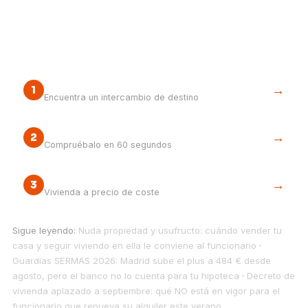
Tu siguiente paso
Bolsa de permutas asistida
→
1
Encuentra un intercambio de destino
¿Accedes a una VPP?
→
2
Compruébalo en 60 segundos
La vía cooperativa
→
3
Vivienda a precio de coste
Sigue leyendo:
Nuda propiedad y usufructo: cuándo vender tu
casa y seguir viviendo en ella le conviene al funcionario
·
Guardias SERMAS 2026: Madrid sube el plus a 484 € desde
agosto, pero el banco no lo cuenta para tu hipoteca
·
Decreto de
vivienda aplazado a septiembre: qué NO está en vigor para el
funcionario que renueva su alquiler este verano