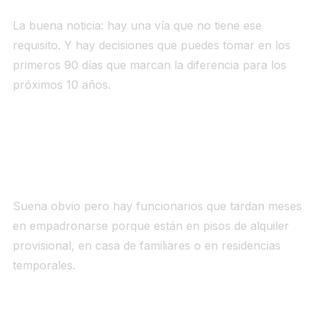
La buena noticia: hay una vía que no tiene ese
requisito. Y hay decisiones que puedes tomar en los
primeros 90 días que marcan la diferencia para los
próximos 10 años.
Día 1: empadronarte en Madrid es lo más
importante que harás esta semana
Suena obvio pero hay funcionarios que tardan meses
en empadronarse porque están en pisos de alquiler
provisional, en casa de familiares o en residencias
temporales.
Cada día que pasa sin empadronarte es
un día que no cuenta para los 10 años.