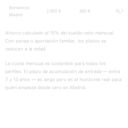
Bomberos
2.300 €
360 €
15,7%
Madrid
Ahorro calculado al 15% del sueldo neto mensual.
Con pareja o aportación familiar, los plazos se
reducen a la mitad.
La cuota mensual es sostenible para todos los
perfiles. El plazo de acumulación de entrada — entre
7 y 13 años — es largo pero es el horizonte real para
quien empieza desde cero en Madrid.
La excepción transitoria: actúa antes de julio
2026