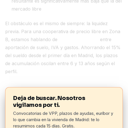
resultante es significativamente más baja que la del
mercado libre
El obstáculo es el mismo de siempre: la liquidez
previa. Para una cooperativa de precio libre en Zona
B, estamos hablando de
30.000–40.000 €
entre
aportación de suelo, IVA y gastos. Ahorrando el 15%
del sueldo desde el primer día en Madrid, los plazos
de acumulación oscilan entre 6 y 13 años según el
perfil.
Deja de buscar. Nosotros
vigilamos por ti.
Convocatorias de VPP, plazos de ayudas, euríbor y
lo que cambia en la vivienda de Madrid: te lo
resumimos cada 15 días. Gratis.