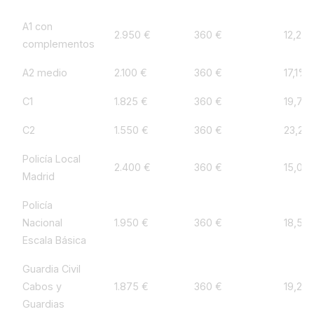
A1 con
2.950 €
360 €
12,2%
complementos
A2 medio
2.100 €
360 €
17,1%
C1
1.825 €
360 €
19,7%
C2
1.550 €
360 €
23,2%
Policía Local
2.400 €
360 €
15,0%
Madrid
Policía
Nacional
1.950 €
360 €
18,5%
Escala Básica
Guardia Civil
Cabos y
1.875 €
360 €
19,2%
Guardias