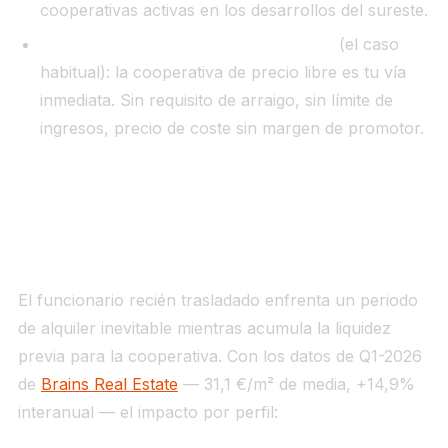
cooperativas activas en los desarrollos del sureste.
Si llevas menos de 10 años en la CAM
(el caso
habitual): la cooperativa de precio libre es tu vía
inmediata. Sin requisito de arraigo, sin límite de
ingresos, precio de coste sin margen de promotor.
Lo que cuesta vivir en Madrid mientras se
acumula la entrada
El funcionario recién trasladado enfrenta un periodo
de alquiler inevitable mientras acumula la liquidez
previa para la cooperativa. Con los datos de Q1-2026
de
Brains Real Estate
— 31,1 €/m² de media, +14,9%
interanual — el impacto por perfil: