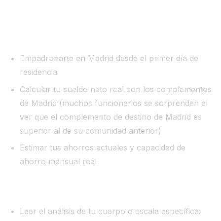
Los primeros 90 días: el plan de acción
Semana 1 — Empadronamiento y diagnóstico:
Empadronarte en Madrid desde el primer día de
residencia
Calcular tu sueldo neto real con los complementos
de Madrid (muchos funcionarios se sorprenden al
ver que el complemento de destino de Madrid es
superior al de su comunidad anterior)
Estimar tus ahorros actuales y capacidad de
ahorro mensual real
Mes 1 — Conocer el mercado:
Leer el análisis de tu cuerpo o escala específica: