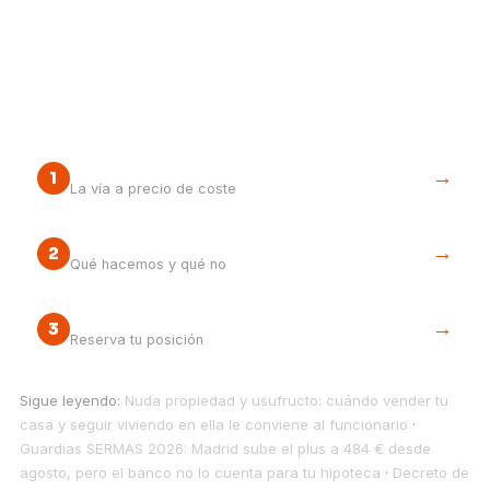
Tu siguiente paso
Cómo funciona la cooperativa
→
1
La vía a precio de coste
Nuestro modelo en 5 pasos
→
2
Qué hacemos y qué no
Únete al DPI
→
3
Reserva tu posición
Sigue leyendo:
Nuda propiedad y usufructo: cuándo vender tu
casa y seguir viviendo en ella le conviene al funcionario
·
Guardias SERMAS 2026: Madrid sube el plus a 484 € desde
agosto, pero el banco no lo cuenta para tu hipoteca
·
Decreto de