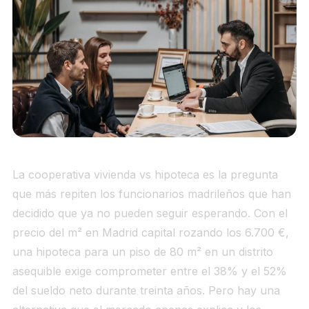
La cooperativa vivienda vs hipoteca es la pregunta
que más repiten los funcionarios madrileños que han
decidido que ya no pueden seguir esperando. Con el
precio del m² en Madrid capital rozando los 6.700 €,
una hipoteca para un piso de 80 m² en un distrito
asequible exige comprometer entre el 38% y el 52%
del sueldo neto durante treinta años. Pero hay una