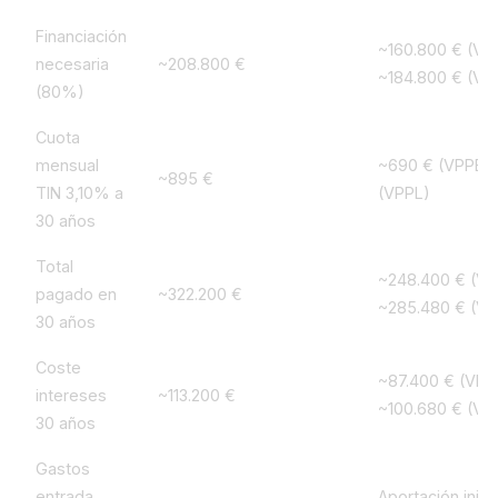
Financiación
~160.800 € (VPP
necesaria
~208.800 €
~184.800 € (VP
(80%)
Cuota
mensual
~690 € (VPPB) 
~895 €
TIN 3,10% a
(VPPL)
30 años
Total
~248.400 € (VP
pagado en
~322.200 €
~285.480 € (VP
30 años
Coste
~87.400 € (VPPB
intereses
~113.200 €
~100.680 € (VP
30 años
Gastos
entrada
Aportación inicia