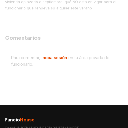
vivienda aplazado a septiembre: qué NO está en vigor para el
funcionario que renueva su alquiler este verano
Comentarios
Para comentar,
inicia sesión
en tu área privada de
funcionario.
Funcio
House
CANAL INFORMATIVO INDEPENDIENTE · MADRID