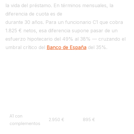
la vida del préstamo. En términos mensuales, la
diferencia de cuota es de
205 euros menos al mes
durante 30 años. Para un funcionario C1 que cobra
1.825 € netos, esa diferencia supone pasar de un
esfuerzo hipotecario del 49% al 38% — cruzando el
umbral crítico del
Banco de España
del 35%.
3. Esfuerzo hipotecario real por escala: quién
puede con qué
Perfil
Sueldo neto
Cuota hipoteca libre (8
A1 con
2.950 €
895 €
complementos