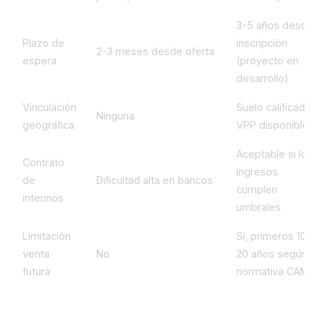
3-5 años desde
Plazo de
inscripción
2-3 meses desde oferta
espera
(proyecto en
desarrollo)
Vinculación
Suelo calificado
Ninguna
geográfica
VPP disponible
Aceptable si los
Contrato
ingresos
de
Dificultad alta en bancos
cumplen
interinos
umbrales
Limitación
Sí, primeros 10-
venta
No
20 años según
futura
normativa CAM