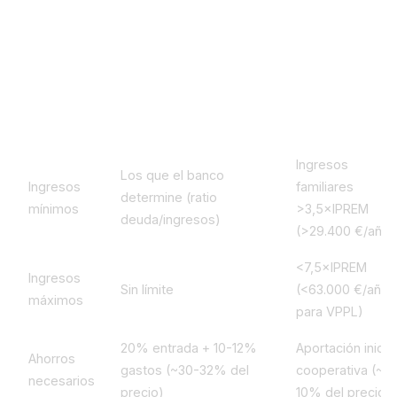
6. Los requisitos reales de cada opción
Requisito
Hipoteca mercado libre
Cooperativa VP
Ingresos
Los que el banco
Ingresos
familiares
determine (ratio
mínimos
>3,5×IPREM
deuda/ingresos)
(>29.400 €/año)
<7,5×IPREM
Ingresos
Sin límite
(<63.000 €/año
máximos
para VPPL)
20% entrada + 10-12%
Aportación inicial
Ahorros
gastos (~30-32% del
cooperativa (~8
necesarios
precio)
10% del precio)