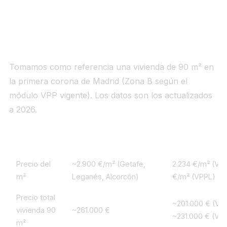
2. La comparativa que nadie te hace: coste
real a 30 años
Tomamos como referencia una vivienda de 90 m² en
la primera corona de Madrid (Zona B según el
módulo VPP vigente). Los datos son los actualizados
a 2026.
Concepto
Hipoteca mercado libre
Cooperativa VP
Precio del
~2.900 €/m² (Getafe,
2.234 €/m² (VPP
m²
Leganés, Alcorcón)
€/m² (VPPL)
Precio total
~201.000 € (VPP
vivienda 90
~261.000 €
~231.000 € (VP
m²