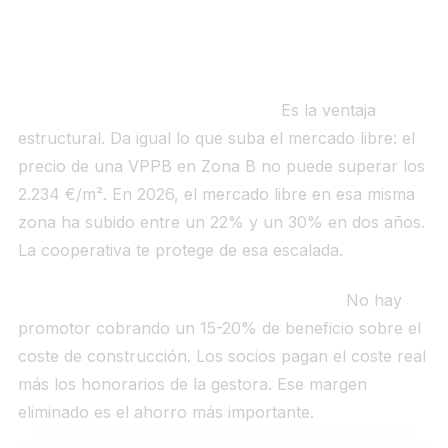
5. Lo que la cooperativa tiene que la hipoteca
no puede darte
Precio regulado, no de mercado.
Es la ventaja
estructural. Da igual lo que suba el mercado libre: el
precio de una VPPB en Zona B no puede superar los
2.234 €/m². En 2026, el mercado libre en esa misma
zona ha subido entre un 22% y un 30% en dos años.
La cooperativa te protege de esa escalada.
Sin intermediario financiero con margen.
No hay
promotor cobrando un 15-20% de beneficio sobre el
coste de construcción. Los socios pagan el coste real
más los honorarios de la gestora. Ese margen
eliminado es el ahorro más importante.