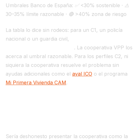
Umbrales Banco de España: ✅ <30% sostenible · ⚠️
30–35% límite razonable · 🔴 >40% zona de riesgo
La tabla lo dice sin rodeos: para un C1, un policía
nacional o un guardia civil,
la hipoteca de mercado
libre está en zona de riesgo
. La cooperativa VPP los
acerca al umbral razonable. Para los perfiles C2, ni
siquiera la cooperativa resuelve el problema sin
ayudas adicionales como el
aval ICO
o el programa
Mi Primera Vivienda CAM
.
4. Lo que la hipoteca tiene que la cooperativa
no
Sería deshonesto presentar la cooperativa como la