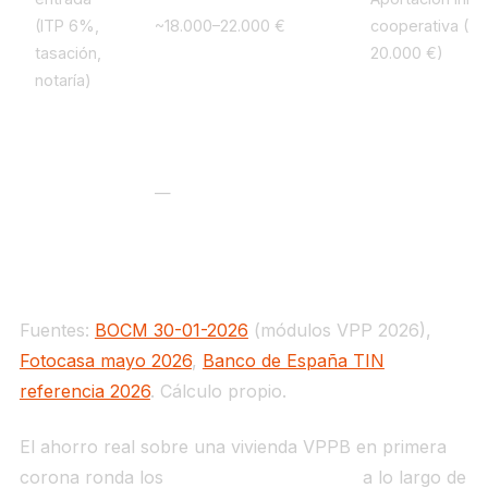
(ITP 6%,
~18.000–22.000 €
cooperativa (~1
tasación,
20.000 €)
notaría)
Ahorro
total
estimado
~73.800 € (VPP
—
vs
~36.720 € (VP
mercado
libre
Fuentes:
BOCM 30-01-2026
(módulos VPP 2026),
Fotocasa mayo 2026
,
Banco de España TIN
referencia 2026
. Cálculo propio.
El ahorro real sobre una vivienda VPPB en primera
corona ronda los
73.000-80.000 euros
a lo largo de