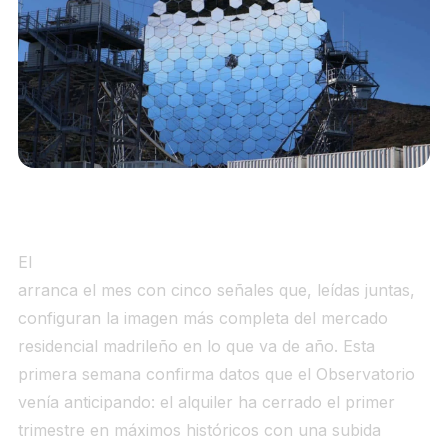
El
radar semanal vivienda Madrid mayo 2026
arranca el mes con cinco señales que, leídas juntas,
configuran la imagen más completa del mercado
residencial madrileño en lo que va de año. Esta
primera semana confirma datos que el Observatorio
venía anticipando: el alquiler ha cerrado el primer
trimestre en máximos históricos con una subida