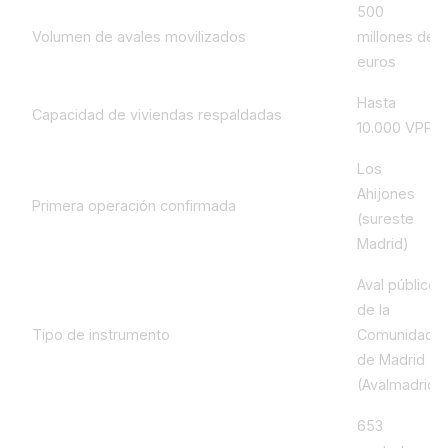
500
Volumen de avales movilizados
millones de
euros
Hasta
Capacidad de viviendas respaldadas
10.000 VPP
Los
Ahijones
Primera operación confirmada
(sureste
Madrid)
Aval público
de la
Tipo de instrumento
Comunidad
de Madrid
(Avalmadrid)
653