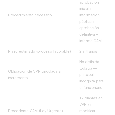
aprobación
inicial +
Procedimiento necesario
información
pública +
aprobación
definitiva +
informe CAM
Plazo estimado (proceso favorable)
2 a 4 años
No definida
todavía —
Obligación de VPP vinculada al
principal
incremento
incógnita para
el funcionario
+2 plantas en
VPP sin
Precedente CAM (Ley Urgente)
modificar