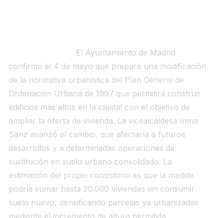
SEÑAL 4 — El Ayuntamiento acelera la
modificación del PGOU para subir alturas: hasta
20.000 viviendas posibles sin consumir suelo
nuevo
Qué ha ocurrido.
El Ayuntamiento de Madrid
confirmó el 4 de mayo que prepara una modificación
de la normativa urbanística del Plan General de
Ordenación Urbana de 1997 que permitirá construir
edificios más altos en la capital con el objetivo de
ampliar la oferta de vivienda. La vicealcaldesa Inma
Sanz avanzó el cambio, que afectaría a futuros
desarrollos y a determinadas operaciones de
sustitución en suelo urbano consolidado. La
estimación del propio consistorio es que la medida
podría sumar hasta 20.000 viviendas sin consumir
suelo nuevo, densificando parcelas ya urbanizadas
mediante el incremento de altura permitida.