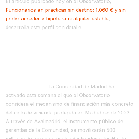
El artículo publicado hoy en el Observatorio,
Funcionarios en prácticas sin destino: 1.060 € y sin
poder acceder a hipoteca ni alquiler estable
,
desarrolla este perfil con detalle.
SEÑAL 3 — Avalmadrid moviliza 500 millones en
avales para 10.000 VPP: primera operación real
en Los Ahijones
Qué ha ocurrido.
La Comunidad de Madrid ha
activado esta semana el que el Observatorio
considera el mecanismo de financiación más concreto
del ciclo de vivienda protegida en Madrid desde 2022.
A través de Avalmadrid, el instrumento público de
garantías de la Comunidad, se movilizarán 500
millones de euros en avales destinados a facilitar la