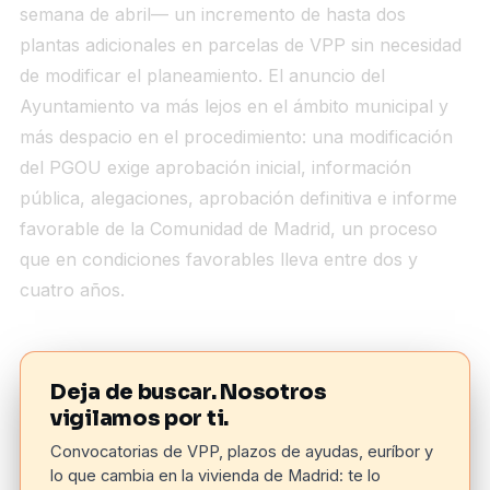
semana de abril— un incremento de hasta dos
plantas adicionales en parcelas de VPP sin necesidad
de modificar el planeamiento. El anuncio del
Ayuntamiento va más lejos en el ámbito municipal y
más despacio en el procedimiento: una modificación
del PGOU exige aprobación inicial, información
pública, alegaciones, aprobación definitiva e informe
favorable de la Comunidad de Madrid, un proceso
que en condiciones favorables lleva entre dos y
cuatro años.
Deja de buscar. Nosotros
vigilamos por ti.
Convocatorias de VPP, plazos de ayudas, euríbor y
lo que cambia en la vivienda de Madrid: te lo