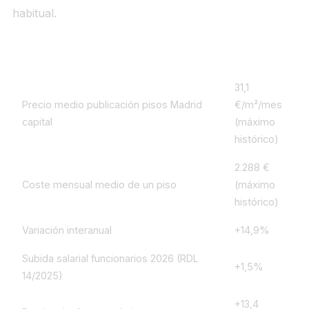
habitual.
Alquiler Madrid Q1 2026 — Datos clave
Cifra
31,1
Precio medio publicación pisos Madrid
€/m²/mes
capital
(máximo
histórico)
2.288 €
Coste mensual medio de un piso
(máximo
histórico)
Variación interanual
+14,9%
Subida salarial funcionarios 2026 (RDL
+1,5%
14/2025)
+13,4