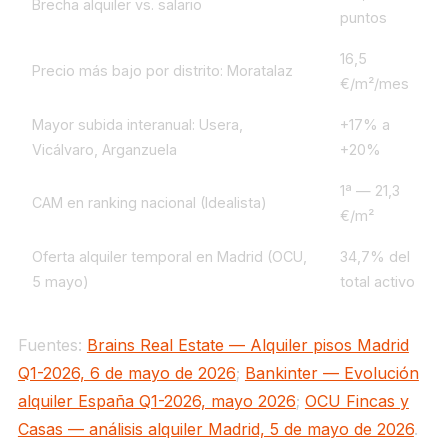
Brecha alquiler vs. salario
puntos
16,5
Precio más bajo por distrito: Moratalaz
€/m²/mes
Mayor subida interanual: Usera,
+17% a
Vicálvaro, Arganzuela
+20%
1ª — 21,3
CAM en ranking nacional (Idealista)
€/m²
Oferta alquiler temporal en Madrid (OCU,
34,7% del
5 mayo)
total activo
Fuentes:
Brains Real Estate — Alquiler pisos Madrid
Q1-2026, 6 de mayo de 2026
;
Bankinter — Evolución
alquiler España Q1-2026, mayo 2026
;
OCU Fincas y
Casas — análisis alquiler Madrid, 5 de mayo de 2026
.