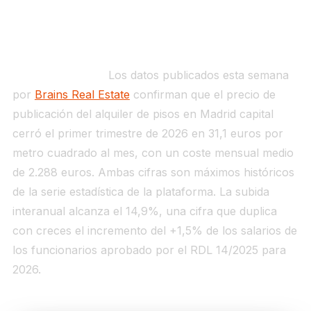
SEÑAL 1 — Alquiler Madrid cierra el Q1-2026 en
31,1 €/m²: la subida anual del 14,9% ya supera en
más de diez puntos la subida salarial de los
funcionarios
Qué ha ocurrido.
Los datos publicados esta semana
por
Brains Real Estate
confirman que el precio de
publicación del alquiler de pisos en Madrid capital
cerró el primer trimestre de 2026 en 31,1 euros por
metro cuadrado al mes, con un coste mensual medio
de 2.288 euros. Ambas cifras son máximos históricos
de la serie estadística de la plataforma. La subida
interanual alcanza el 14,9%, una cifra que duplica
con creces el incremento del +1,5% de los salarios de
los funcionarios aprobado por el RDL 14/2025 para
2026.