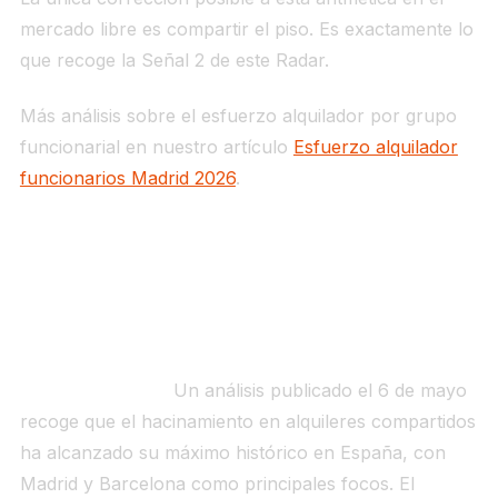
mercado libre es compartir el piso. Es exactamente lo
que recoge la Señal 2 de este Radar.
Más análisis sobre el esfuerzo alquilador por grupo
funcionarial en nuestro artículo
Esfuerzo alquilador
funcionarios Madrid 2026
.
SEÑAL 2 — Hacinamiento en pisos compartidos:
Madrid bate su récord histórico con una media de
33-34 años y 10 m² por persona
Qué ha ocurrido.
Un análisis publicado el 6 de mayo
recoge que el hacinamiento en alquileres compartidos
ha alcanzado su máximo histórico en España, con
Madrid y Barcelona como principales focos. El