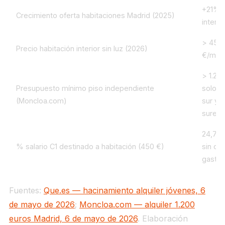
+21%
Crecimiento oferta habitaciones Madrid (2025)
interan
> 450
Precio habitación interior sin luz (2026)
€/mes
> 1.20
Presupuesto mínimo piso independiente
solo e
(Moncloa.com)
sur y
surest
24,7%
% salario C1 destinado a habitación (450 €)
sin otr
gasto
Fuentes:
Que.es — hacinamiento alquiler jóvenes, 6
de mayo de 2026
;
Moncloa.com — alquiler 1.200
euros Madrid, 6 de mayo de 2026
. Elaboración