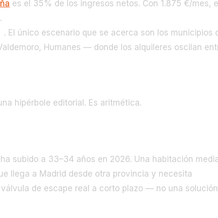
aña
es el 35% de los ingresos netos. Con 1.875 €/mes, 
e.
No existe ningún distrito de Madrid capital donde
€
. El único escenario que se acerca son los municipios 
aldemoro, Humanes — donde los alquileres oscilan ent
escala básica no puede alquilar en solitario en Madrid
una hipérbole editorial. Es aritmética.
destinos
 ha subido a 33–34 años en 2026. Una habitación medi
ue llega a Madrid desde otra provincia y necesita
la válvula de escape real a corto plazo — no una solución