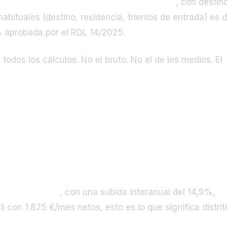
n
Guardia Civil, escala de Cabos y Guardias
, con destin
ituales (destino, residencia, trienios de entrada) es 
% aprobada por el RDL 14/2025.
odos los cálculos. No el bruto. No el de los medios. El
 ese sueldo
 €/m² de media
, con una subida interanual del 14,9%,
il con 1.875 €/mes netos, esto es lo que significa distrit