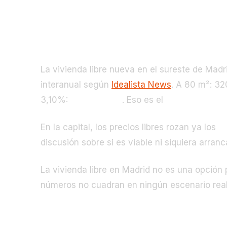
Comprar en el mercado libre: fuer
La vivienda libre nueva en el sureste de Madr
interanual según
Idealista News
. A 80 m²: 3
3,10%:
~878 €/mes
. Eso es el
46,8% del sue
En la capital, los precios libres rozan ya los
6
discusión sobre si es viable ni siquiera arranc
La vivienda libre en Madrid no es una opción p
números no cuadran en ningún escenario real