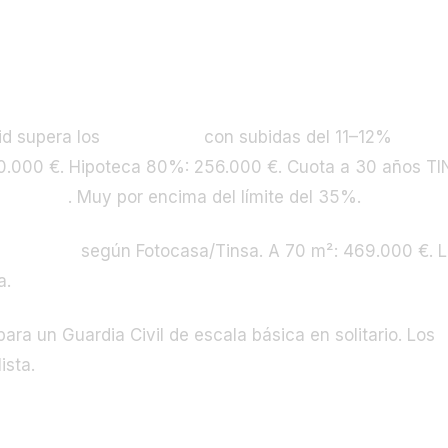
a de alcance
id supera los
4.000 €/m²
con subidas del 11–12%
20.000 €. Hipoteca 80%: 256.000 €. Cuota a 30 años TI
ldo neto
. Muy por encima del límite del 35%.
.700 €/m²
según Fotocasa/Tinsa. A 70 m²: 469.000 €. 
a.
ara un Guardia Civil de escala básica en solitario. Los
ista.