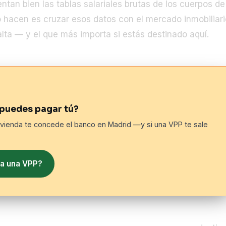
tan bien las tablas salariales brutas de los cuerpos de
o hacen es cruzar esos datos con el mercado inmobiliari
lta — y el que más importa si estás destinado aquí.
e puedes pagar tú?
ivienda te concede el banco en Madrid —y si una VPP te sale
a una VPP?