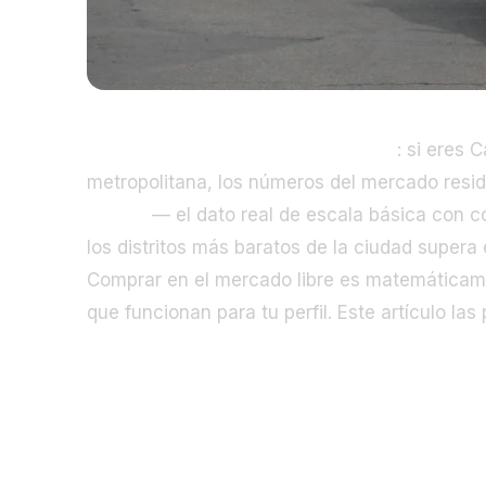
Guardia Civil Madrid vivienda 2026
: si eres 
metropolitana, los números del mercado resi
€/mes
— el dato real de escala básica con c
los distritos más baratos de la ciudad supera
Comprar en el mercado libre es matemáticamen
que funcionan para tu perfil. Este artículo la
El sueldo real de un Guardia Civil