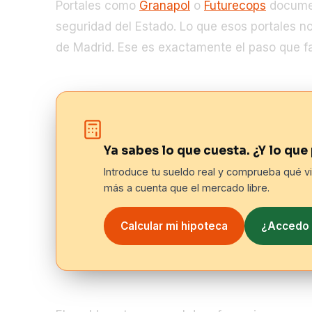
Portales como
Granapol
o
Futurecops
documen
seguridad del Estado. Lo que esos portales n
de Madrid. Ese es exactamente el paso que fa
Ya sabes lo que cuesta. ¿Y lo qu
Introduce tu sueldo real y comprueba qué v
más a cuenta que el mercado libre.
Calcular mi hipoteca
¿Accedo 