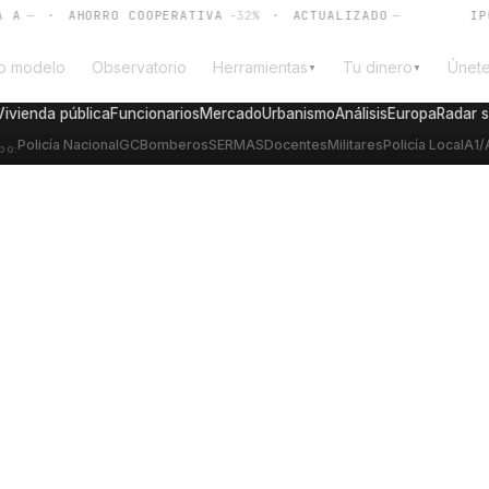
—
·
AHORRO COOPERATIVA
-32%
·
ACTUALIZADO
—
IPC
—
o modelo
Observatorio
Herramientas
Tu dinero
Únet
▼
▼
Vivienda pública
Funcionarios
Mercado
Urbanismo
Análisis
Europa
Radar 
Policía Nacional
GC
Bomberos
SERMAS
Docentes
Militares
Policía Local
A1/
po:
drid vivienda 2026:
es, el alquiler se
 esto es lo que