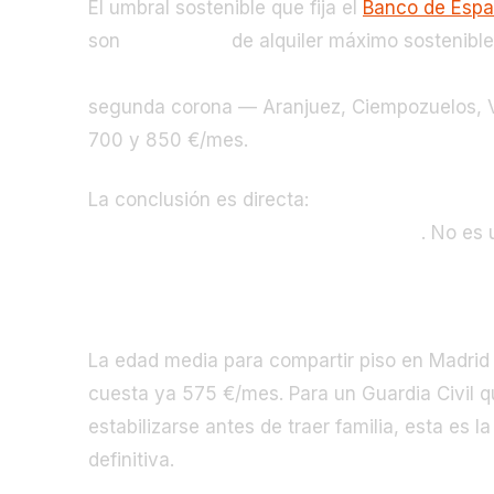
El umbral sostenible que fija el
Banco de Esp
son
656 €/mes
de alquiler máximo sostenibl
alquilar un piso de 70 m² por menos de 656 
segunda corona — Aranjuez, Ciempozuelos, V
700 y 850 €/mes.
La conclusión es directa:
un Guardia Civil de 
capital dentro del umbral sostenible
. No es 
Compartir piso: la realidad de muchos 
La edad media para compartir piso en Madrid
cuesta ya 575 €/mes. Para un Guardia Civil q
estabilizarse antes de traer familia, esta es 
definitiva.