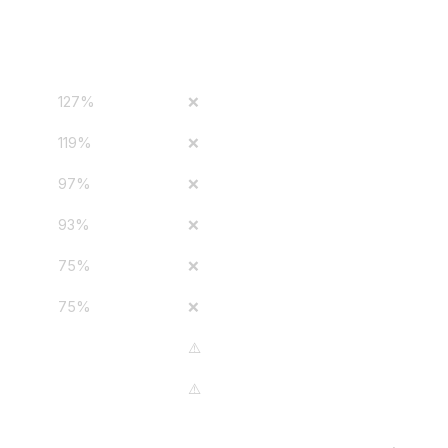
70 m²
% sueldo neto
Viable
127%
❌
119%
❌
97%
❌
93%
❌
75%
❌
75%
❌
0 €
51–60%
⚠️
 €
37–45%
⚠️