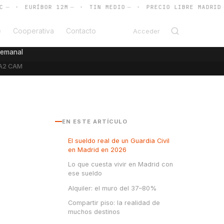
·
EURÍBOR 12M
—
·
TIN MEDIO
—
·
PRECIO LIBRE MADRID
—
·
e
Cooperativa
Contacto
Acceder
semanal
A2 CAM
EN ESTE ARTÍCULO
El sueldo real de un Guardia Civil
en Madrid en 2026
Lo que cuesta vivir en Madrid con
ese sueldo
Alquiler: el muro del 37–80%
Compartir piso: la realidad de
muchos destinos