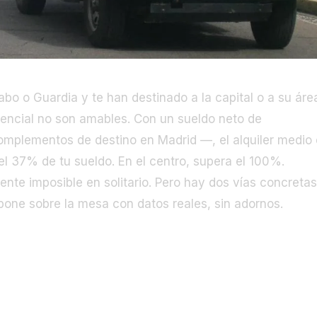
Cabo o Guardia y te han destinado a la capital o a su áre
dencial no son amables. Con un sueldo neto de
1.875
omplementos de destino en Madrid —, el alquiler medio
 el 37% de tu sueldo. En el centro, supera el 100%.
te imposible en solitario. Pero hay dos vías concretas
s pone sobre la mesa con datos reales, sin adornos.
 en Madrid en 2026