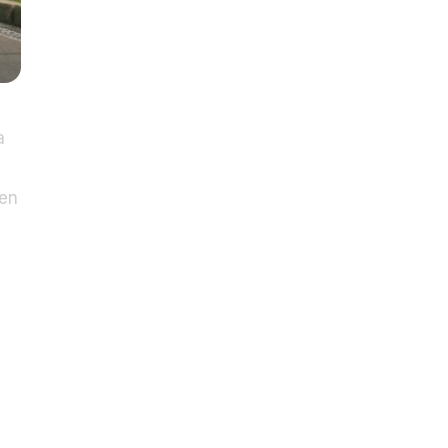
a
 en