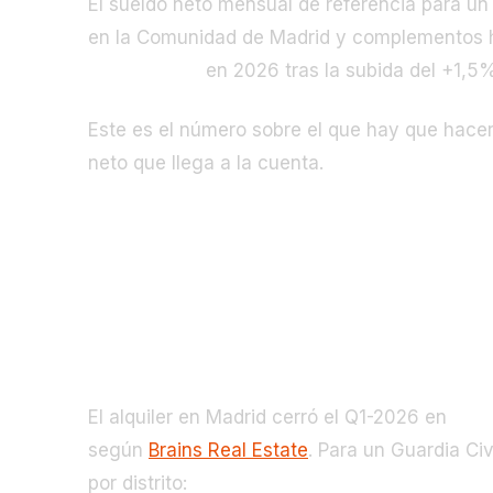
El sueldo neto mensual de referencia para u
en la Comunidad de Madrid y complementos hab
1.875 €/mes
en 2026 tras la subida del +1,5
Este es el número sobre el que hay que hacer t
neto que llega a la cuenta.
Lo que cuesta vivir en Madrid con
Alquiler: el muro del 37–80%
El alquiler en Madrid cerró el Q1-2026 en
31,1
según
Brains Real Estate
. Para un Guardia Civ
por distrito: