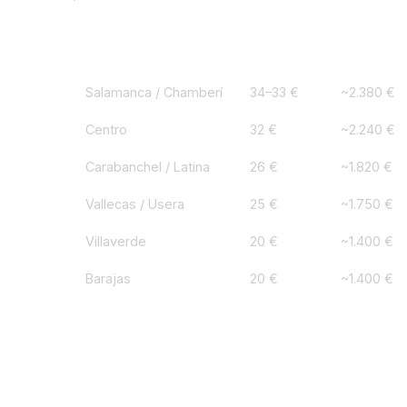
Zona
€/m²/mes
Alquiler 
Salamanca / Chamberí
34–33 €
~2.380 €
Centro
32 €
~2.240 €
Carabanchel / Latina
26 €
~1.820 €
Vallecas / Usera
25 €
~1.750 €
Villaverde
20 €
~1.400 €
Barajas
20 €
~1.400 €
Municipios 1ª corona
13–16 €
~950–1.12
Municipios 2ª corona
10–12 €
~700–840