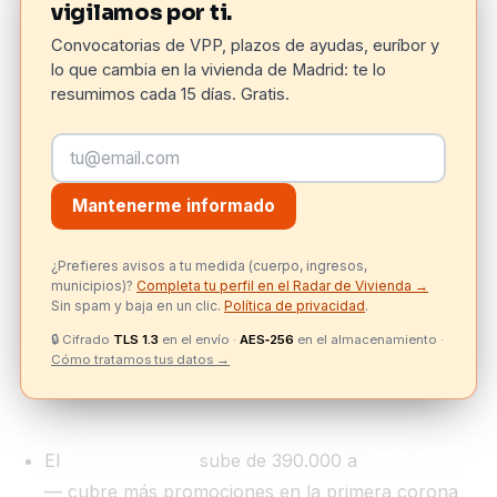
vigilamos por ti.
Convocatorias de VPP, plazos de ayudas, euríbor y
lo que cambia en la vivienda de Madrid: te lo
resumimos cada 15 días. Gratis.
Mantenerme informado
¿Prefieres avisos a tu medida (cuerpo, ingresos,
municipios)?
Completa tu perfil en el Radar de Vivienda →
Sin spam y baja en un clic.
Política de privacidad
.
🔒
Cifrado
TLS 1.3
en el envío ·
AES‑256
en el almacenamiento ·
Cómo tratamos tus datos →
El
precio máximo
sube de 390.000 a
425.000 €
— cubre más promociones en la primera corona