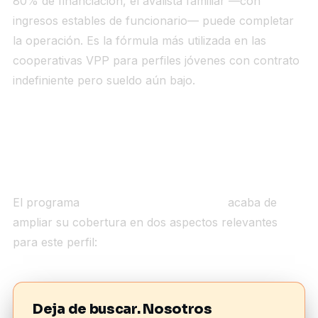
80% de financiación, el avalista familiar —con
ingresos estables de funcionario— puede completar
la operación. Es la fórmula más utilizada en las
cooperativas VPP para perfiles jóvenes con contrato
indefiniente pero sueldo aún bajo.
El papel de Mi Primera Vivienda CAM y el
Aval ICO
El programa
Mi Primera Vivienda CAM
acaba de
ampliar su cobertura en dos aspectos relevantes
para este perfil:
Deja de buscar. Nosotros