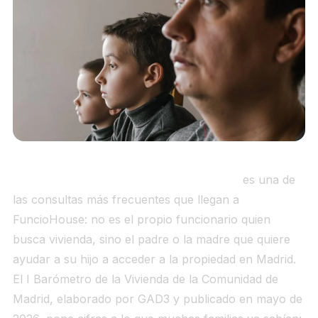
Hijos funcionarios vivienda Madrid 2026
es una de
las consultas más frecuentes que llegan a
FuncioHouse: no es el propio funcionario quien
busca vivienda, sino el padre o la madre que quiere
ayudar a su hijo a acceder a la propiedad en Madrid.
El I Barómetro de la Vivienda de la Comunidad de
Madrid, elaborado por GAD3 y publicado en mayo de