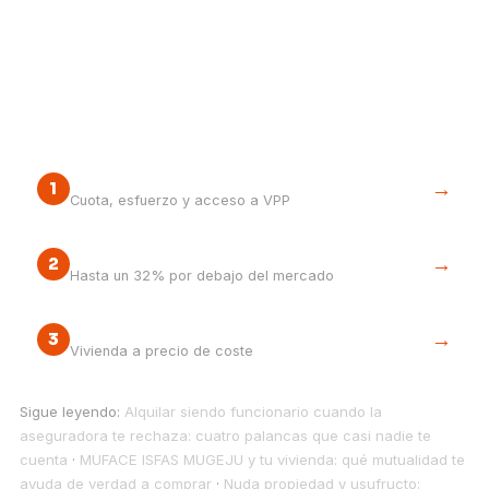
Tu siguiente paso
Calcula tu hipoteca real
→
1
Cuota, esfuerzo y acceso a VPP
¿Accedes a una VPP?
→
2
Hasta un 32% por debajo del mercado
La vía cooperativa
→
3
Vivienda a precio de coste
Sigue leyendo:
Alquilar siendo funcionario cuando la
aseguradora te rechaza: cuatro palancas que casi nadie te
cuenta
·
MUFACE ISFAS MUGEJU y tu vivienda: qué mutualidad te
ayuda de verdad a comprar
·
Nuda propiedad y usufructo: