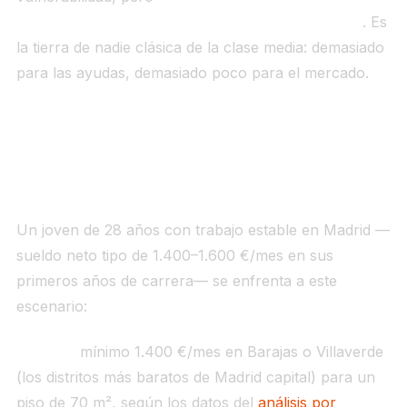
mercado que le impide comprar sin ayuda inicial
. Es
la tierra de nadie clásica de la clase media: demasiado
para las ayudas, demasiado poco para el mercado.
Los números reales para un joven en Madrid
en 2026
Un joven de 28 años con trabajo estable en Madrid —
sueldo neto tipo de 1.400–1.600 €/mes en sus
primeros años de carrera— se enfrenta a este
escenario:
Alquiler:
mínimo 1.400 €/mes en Barajas o Villaverde
(los distritos más baratos de Madrid capital) para un
piso de 70 m², según los datos del
análisis por