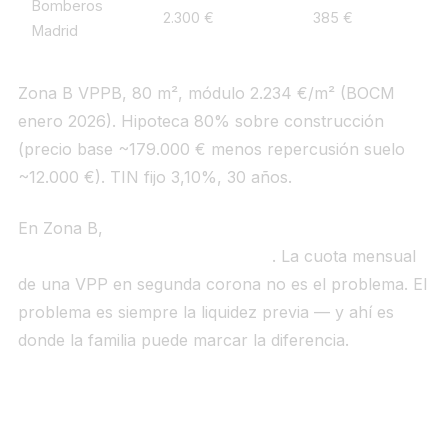
Bomberos
2.300 €
385 €
16
Madrid
Zona B VPPB, 80 m², módulo 2.234 €/m² (BOCM
enero 2026). Hipoteca 80% sobre construcción
(precio base ~179.000 € menos repercusión suelo
~12.000 €). TIN fijo 3,10%, 30 años.
En Zona B,
todos los perfiles funcionariales están
por debajo del 25% de esfuerzo
. La cuota mensual
de una VPP en segunda corona no es el problema. El
problema es siempre la liquidez previa — y ahí es
donde la familia puede marcar la diferencia.
Lo que el barómetro no dice pero los datos