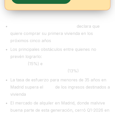
45% de los menores de 30 años
declara que
quiere comprar su primera vivienda en los
próximos cinco años
Los principales obstáculos entre quienes no
prevén lograrlo:
imposibilidad de reunir la
entrada
(15%) e
ingresos insuficientes para
afrontar hipoteca o alquiler
(13%)
La tasa de esfuerzo para menores de 35 años en
Madrid supera el
42%
de los ingresos destinados a
vivienda
El mercado de alquiler en Madrid, donde malvive
buena parte de esta generación, cerró Q1-2026 en