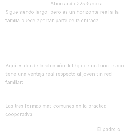
previa: ~36.000 €
. Ahorrando 225 €/mes:
13 años
.
Sigue siendo largo, pero es un horizonte real si la
familia puede aportar parte de la entrada.
Qué puede hacer la familia funcionaria
Aquí es donde la situación del hijo de un funcionario
tiene una ventaja real respecto al joven sin red
familiar:
la familia puede actuar como colchón de
entrada
.
Las tres formas más comunes en la práctica
cooperativa:
1. Aportación directa a la cooperativa.
El padre o