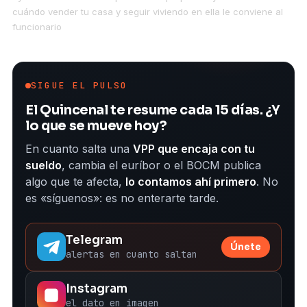
cuándo vender tu casa y seguir viviendo en ella le conviene al
funcionario
SIGUE EL PULSO
El Quincenal te resume cada 15 días. ¿Y
lo que se mueve hoy?
En cuanto salta una
VPP que encaja con tu
sueldo
, cambia el euríbor o el BOCM publica
algo que te afecta,
lo contamos ahí primero
. No
es «síguenos»: es no enterarte tarde.
Telegram
Únete
alertas en cuanto saltan
Instagram
el dato en imagen