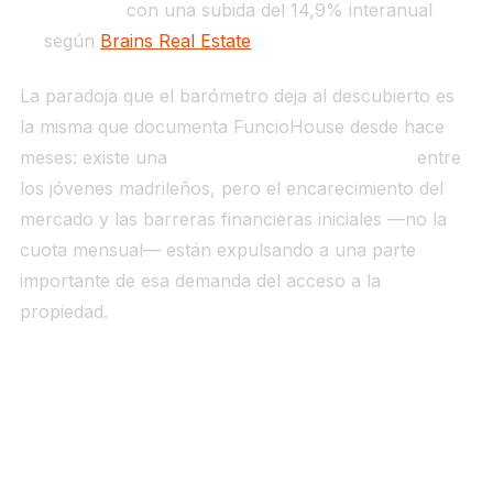
31,1 €/m²
con una subida del 14,9% interanual
según
Brains Real Estate
La paradoja que el barómetro deja al descubierto es
la misma que documenta FuncioHouse desde hace
meses: existe una
fuerte intención de compra
entre
los jóvenes madrileños, pero el encarecimiento del
mercado y las barreras financieras iniciales —no la
cuota mensual— están expulsando a una parte
importante de esa demanda del acceso a la
propiedad.
Por qué el hijo de un funcionario tiene una
posición especialmente difícil