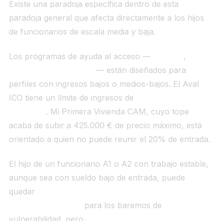
Existe una paradoja específica dentro de esta
paradoja general que afecta directamente a los hijos
de funcionarios de escala media y baja.
Los programas de ayuda al acceso —
Aval ICO
,
Mi
Primera Vivienda CAM
— están diseñados para
perfiles con ingresos bajos o medios-bajos. El Aval
ICO tiene un límite de ingresos de
37.800 €/año
individual
. Mi Primera Vivienda CAM, cuyo tope
acaba de subir a 425.000 € de precio máximo, está
orientado a quien no puede reunir el 20% de entrada.
El hijo de un funcionario A1 o A2 con trabajo estable,
aunque sea con sueldo bajo de entrada, puede
quedar
fuera de las ayudas por tener ingresos
"demasiado altos"
para los baremos de
vulnerabilidad, pero
dentro del rango de precios de