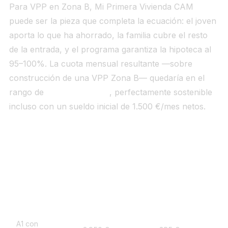
Para VPP en Zona B, Mi Primera Vivienda CAM
puede ser la pieza que completa la ecuación: el joven
aporta lo que ha ahorrado, la familia cubre el resto
de la entrada, y el programa garantiza la hipoteca al
95–100%. La cuota mensual resultante —sobre
construcción de una VPP Zona B— quedaría en el
rango de
350–420 €/mes
, perfectamente sostenible
incluso con un sueldo inicial de 1.500 €/mes netos.
Tabla de esfuerzo: VPP Zona B VPPB 80 m²,
cuota ~385 €/mes
Perfil
Sueldo neto/mes
Cuota 385 €
Es
A1 con