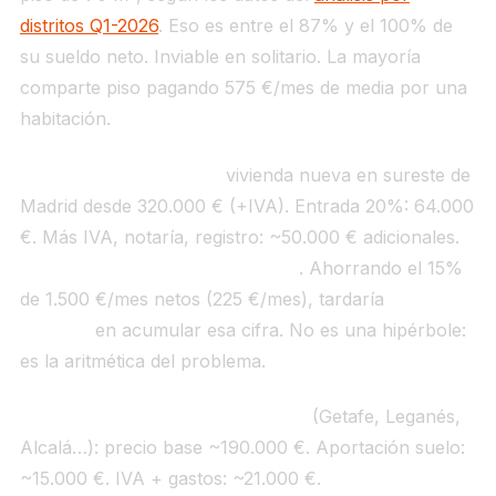
distritos Q1-2026
. Eso es entre el 87% y el 100% de
su sueldo neto. Inviable en solitario. La mayoría
comparte piso pagando 575 €/mes de media por una
habitación.
Compra mercado libre:
vivienda nueva en sureste de
Madrid desde 320.000 € (+IVA). Entrada 20%: 64.000
€. Más IVA, notaría, registro: ~50.000 € adicionales.
Total liquidez previa: ~114.000 €
. Ahorrando el 15%
de 1.500 €/mes netos (225 €/mes), tardaría
más de
42 años
en acumular esa cifra. No es una hipérbole:
es la aritmética del problema.
Compra VPP cooperativa Zona B
(Getafe, Leganés,
Alcalá…): precio base ~190.000 €. Aportación suelo:
~15.000 €. IVA + gastos: ~21.000 €.
Total liquidez