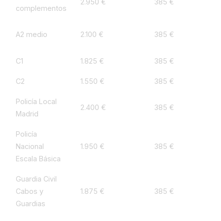
2.950 €
385 €
13
complementos
A2 medio
2.100 €
385 €
18
C1
1.825 €
385 €
21
C2
1.550 €
385 €
24
Policía Local
2.400 €
385 €
16
Madrid
Policía
Nacional
1.950 €
385 €
19
Escala Básica
Guardia Civil
Cabos y
1.875 €
385 €
20
Guardias