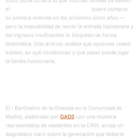
2026, pone cifras a lo que muchas familias ya sabían:
el
45% de los menores de 30 años
quiere comprar
su primera vivienda en los próximos cinco años —
pero la imposibilidad de reunir la entrada hipotecaria y
los ingresos insuficientes lo bloquean de forma
sistemática. Este artículo analiza qué opciones reales
existen, en qué condiciones y qué papel puede jugar
la familia funcionaria.
Los datos del barómetro: querer y no poder
El I Barómetro de la Vivienda en la Comunidad de
Madrid, elaborado por
GAD3
con una muestra
representativa de residentes en la CAM, arroja un
diagnóstico claro sobre la generación que debería