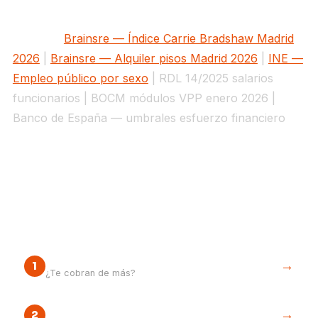
Fuentes:
Brainsre — Índice Carrie Bradshaw Madrid
2026
|
Brainsre — Alquiler pisos Madrid 2026
|
INE —
Empleo público por sexo
| RDL 14/2025 salarios
funcionarios | BOCM módulos VPP enero 2026 |
Banco de España — umbrales esfuerzo financiero
Tu siguiente paso
Renta máxima legal de tu VPP
→
1
¿Te cobran de más?
¿Y comprar una VPP?
→
2