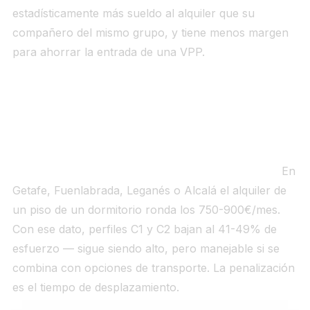
estadísticamente más sueldo al alquiler que su
compañero del mismo grupo, y tiene menos margen
para ahorrar la entrada de una VPP.
Las tres salidas reales para una funcionaria
sola en Madrid
Primera salida — municipios de segunda corona:
En
Getafe, Fuenlabrada, Leganés o Alcalá el alquiler de
un piso de un dormitorio ronda los 750-900€/mes.
Con ese dato, perfiles C1 y C2 bajan al 41-49% de
esfuerzo — sigue siendo alto, pero manejable si se
combina con opciones de transporte. La penalización
es el tiempo de desplazamiento.