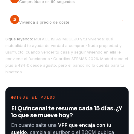
Compruébalo en 60 segundos
La vía cooperativa
→
3
Vivienda a precio de coste
Sigue leyendo:
MUFACE ISFAS MUGEJU y tu vivienda: qué
mutualidad te ayuda de verdad a comprar
·
Nuda propiedad y
usufructo: cuándo vender tu casa y seguir viviendo en ella le
conviene al funcionario
·
Guardias SERMAS 2026: Madrid sube el
plus a 484 € desde agosto, pero el banco no lo cuenta para tu
hipoteca
SIGUE EL PULSO
El Quincenal te resume cada 15 días. ¿Y
lo que se mueve hoy?
En cuanto salta una
VPP que encaja con tu
sueldo
, cambia el euríbor o el BOCM publica