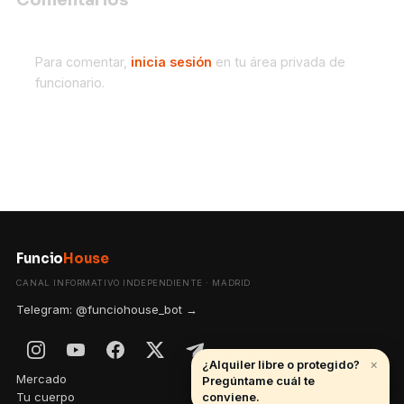
Comentarios
Para comentar,
inicia sesión
en tu área privada de
funcionario.
Funcio
House
CANAL INFORMATIVO INDEPENDIENTE · MADRID
Telegram: @funciohouse_bot →
×
¿Alquiler libre o protegido?
Mercado
Pregúntame cuál te
Tu cuerpo
conviene.