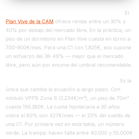
Segunda salida — Plan Vive y alquiler asequible:
El
Plan Vive de la CAM
ofrece rentas entre un 30% y
40% por debajo del mercado libre. En la práctica, un
piso de un dormitorio en Plan Vive cuesta en torno a
700-900€/mes. Para una C1 con 1.825€, eso supone
un esfuerzo del 38-49% — mejor que el mercado
libre, pero aún por encima del umbral recomendable.
Tercera salida — cooperativa VPP en compra:
Es la
única que cambia la ecuación a largo plazo. Con
módulo VPPB Zona B (2.234€/m²), un piso de 70m²
cuesta 156.380€. La cuota hipotecaria a 30 años
sobre el 80% son 427€/mes — el 23% del sueldo de
una C1. Por primera vez en esta tabla, un número
verde. La trampa: hacen falta entre 40.000 y 55.000€