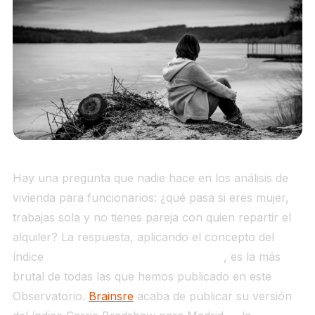
Hay una pregunta que nadie hace en los análisis de
vivienda para funcionarios: ¿qué pasa si eres mujer,
trabajas sola y no tienes pareja con quien repartir el
alquiler? La respuesta, aplicando el concepto del
índice
funcionaria sola Madrid alquiler
, es la más
brutal de todas las que hemos publicado en este
Observatorio.
Brainsre
acaba de publicar su versión