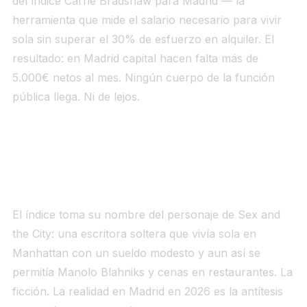
del índice Carrie Bradshaw para Madrid — la
herramienta que mide el salario necesario para vivir
sola sin superar el 30% de esfuerzo en alquiler. El
resultado: en Madrid capital hacen falta más de
5.000€ netos al mes. Ningún cuerpo de la función
pública llega. Ni de lejos.
Qué es el índice Carrie Bradshaw y por qué
importa
El índice toma su nombre del personaje de
Sex and
the City
: una escritora soltera que vivía sola en
Manhattan con un sueldo modesto y aun así se
permitía Manolo Blahniks y cenas en restaurantes. La
ficción. La realidad en Madrid en 2026 es la antítesis