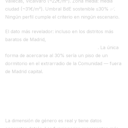
Vallecas, Vicálvaro (~22€/m²). Zona media: media
ciudad (~31€/m²). Umbral BdE sostenible ≤30% ✅.
Ningún perfil cumple el criterio en ningún escenario.
El dato más revelador: incluso en los distritos más
baratos de Madrid,
ningún funcionario en solitario
cumple el criterio de esfuerzo sostenible
. La única
forma de acercarse al 30% sería un piso de un
dormitorio en el extrarradio de la Comunidad — fuera
de Madrid capital.
Por qué esto afecta desproporcionadamente
a las mujeres
La dimensión de género es real y tiene datos