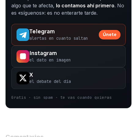
algo que te afecta,
lo contamos ahí primero
. No
es «síguenos»: es no enterarte tarde.
Telegram
Únete
alertas en cuanto saltan
Instagram
el dato en imagen
X
el debate del día
Gratis · sin spam · te vas cuando quieras