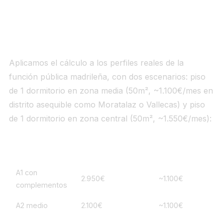
El cálculo real cuerpo a cuerpo: cuánto se
llevan de tu sueldo
Aplicamos el cálculo a los perfiles reales de la
función pública madrileña, con dos escenarios: piso
de 1 dormitorio en zona media (50m², ~1.100€/mes en
distrito asequible como Moratalaz o Vallecas) y piso
de 1 dormitorio en zona central (50m², ~1.550€/mes):
Perfil
Sueldo neto 2026
Alquiler zona ase
A1 con
2.950€
~1.100€
complementos
A2 medio
2.100€
~1.100€