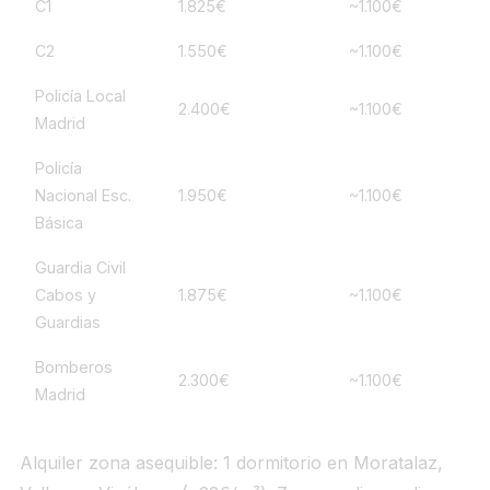
C1
1.825€
~1.100€
C2
1.550€
~1.100€
Policía Local
2.400€
~1.100€
Madrid
Policía
Nacional Esc.
1.950€
~1.100€
Básica
Guardia Civil
Cabos y
1.875€
~1.100€
Guardias
Bomberos
2.300€
~1.100€
Madrid
Alquiler zona asequible: 1 dormitorio en Moratalaz,