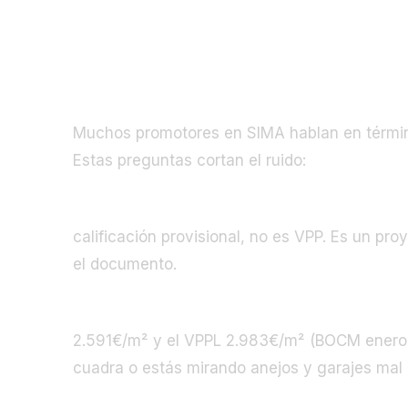
Las 7 preguntas que debes hacer 
Muchos promotores en SIMA hablan en términ
Estas preguntas cortan el ruido:
1. ¿Está el proyecto calificado provisiona
calificación provisional, no es VPP. Es un pr
el documento.
2. ¿El precio por metro útil está dentro de
2.591€/m² y el VPPL 2.983€/m² (BOCM enero 2
cuadra o estás mirando anejos y garajes mal