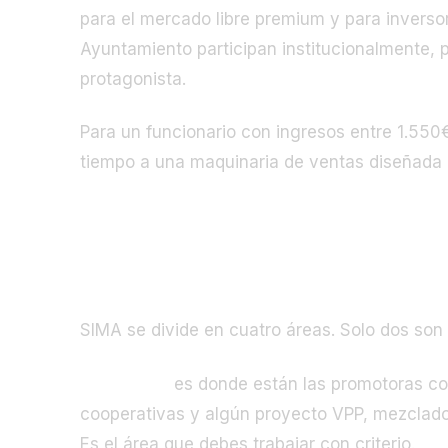
para el mercado libre premium y para inversor
Ayuntamiento participan institucionalmente, p
protagonista.
Para un funcionario con ingresos entre 1.550
tiempo a una maquinaria de ventas diseñada p
El mapa de SIMA 2026: dónde está 
SIMA se divide en cuatro áreas. Solo dos son 
SIMAEXPO
es donde están las promotoras con
cooperativas y algún proyecto VPP, mezclados 
Es el área que debes trabajar con criterio.