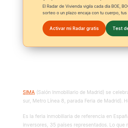
El Radar de Vivienda vigila cada día BOE, B
sorteo o un plazo encaja con tu cuerpo, tus i
Activar mi Radar gratis
Test d
Qué es SIMA y por qué importa si 
SIMA
(Salón Inmobiliario de Madrid) se celeb
sur, Metro Línea 8, parada Feria de Madrid). Ho
Es la feria inmobiliaria de referencia en Espa
inversores, 35 países representados. Lo que n