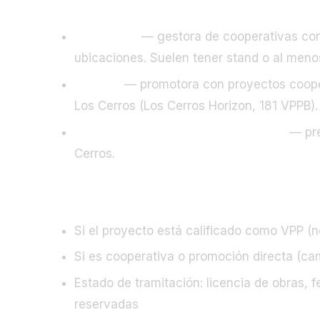
Sinergia24
— gestora de cooperativas con 
ubicaciones. Suelen tener stand o al meno
Asentis
— promotora con proyectos coopera
Los Cerros (Los Cerros Horizon, 181 VPPB).
Grupo Arlusa / Promotoras Sureste
— pre
Cerros.
Lo que debes verificar en cada stand:
Si el proyecto está calificado como VPP (no
Si es cooperativa o promoción directa (c
Estado de tramitación: licencia de obras,
reservadas