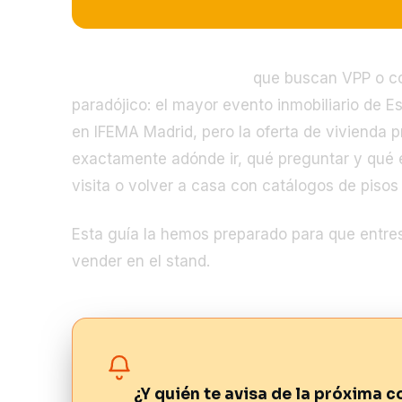
SIMA 2026 funcionarios
que buscan VPP o co
paradójico: el mayor evento inmobiliario de 
en IFEMA Madrid, pero la oferta de vivienda p
exactamente adónde ir, qué preguntar y qué e
visita o volver a casa con catálogos de pisos
Esta guía la hemos preparado para que entres 
vender en el stand.
¿Y quién te avisa de la próxima 