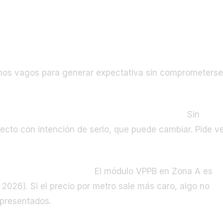
en cada stand
os vagos para generar expectativa sin comprometerse
lmente como VPP por la Comunidad de Madrid?
Sin
oyecto con intención de serlo, que puede cambiar. Pide v
l módulo BOCM vigente?
El módulo VPPB en Zona A es
026). Si el precio por metro sale más caro, algo no
 presentados.