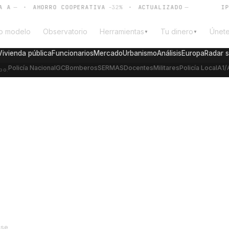
A
—
·
AHORRO COOPERATIVA
-32%
·
ACTUALIZADO
—
IPC
—
o modelo
Observatorio
Herramientas
Tu dinero
Únet
▼
▼
Vivienda pública
Funcionarios
Mercado
Urbanismo
Análisis
Europa
Radar 
Policía Nacional
GC
Bomberos
SERMAS
Docentes
Militares
Policía Local
A1/
po:
onarios: qué buscar
 preguntar a los
use