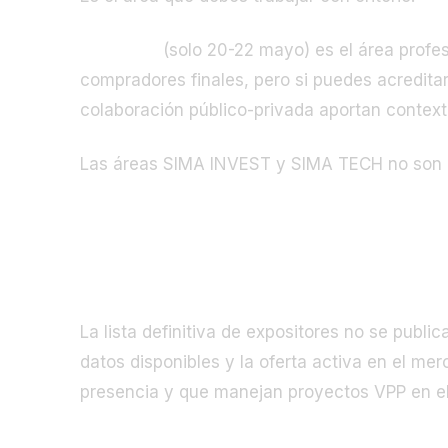
SIMAPRO
(solo 20-22 mayo) es el área profes
compradores finales, pero si puedes acredita
colaboración público-privada aportan contex
Las áreas SIMA INVEST y SIMA TECH no son re
Qué promotoras de VPP y coopera
La lista definitiva de expositores no se publi
datos disponibles y la oferta activa en el me
presencia y que manejan proyectos VPP en el
Cooperativas activas con proyectos VPPL en