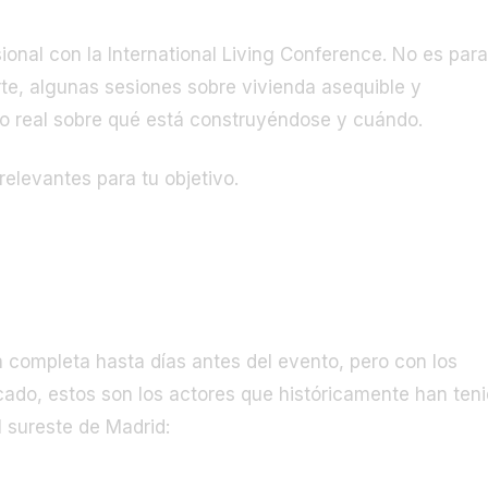
ional con la International Living Conference. No es para
rte, algunas sesiones sobre vivienda asequible y
to real sobre qué está construyéndose y cuándo.
levantes para tu objetivo.
tiva esperar en SIMA 2026
ca completa hasta días antes del evento, pero con los
rcado, estos son los actores que históricamente han ten
 sureste de Madrid:
 el sureste: