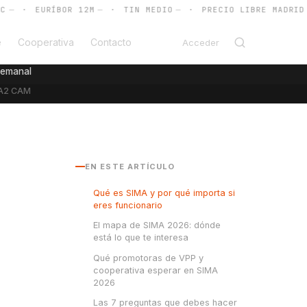
·
EURÍBOR 12M
—
·
TIN MEDIO
—
·
PRECIO LIBRE MADRID
—
e
Cooperativa
Contacto
Acceder
semanal
A2 CAM
EN ESTE ARTÍCULO
,
Qué es SIMA y por qué importa si
eres funcionario
El mapa de SIMA 2026: dónde
está lo que te interesa
Qué promotoras de VPP y
cooperativa esperar en SIMA
2026
Las 7 preguntas que debes hacer