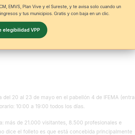
OCM, EMVS, Plan Vive y el Sureste, y te avisa solo cuando un
ngresos y tus municipios. Gratis y con baja en un clic.
e elegibilidad VPP
eres funcionario
ra del 20 al 23 de mayo en el pabellón 4 de IFEMA (entr
rario: 10:00 a 19:00 todos los días.
ña: más de 21.000 visitantes, 8.500 profesionales e
o dice el folleto es que está concebida principalmente