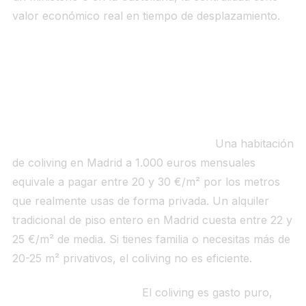
valor económico real en tiempo de desplazamiento.
Desventajas del coliving: lo que nadie
te cuenta antes de firmar
El precio por metro cuadrado es alto.
Una habitación
de coliving en Madrid a 1.000 euros mensuales
equivale a pagar entre 20 y 30 €/m² por los metros
que realmente usas de forma privada. Un alquiler
tradicional de piso entero en Madrid cuesta entre 22 y
25 €/m² de media. Si tienes familia o necesitas más de
20-25 m² privativos, el coliving no es eficiente.
No generas patrimonio.
El coliving es gasto puro,