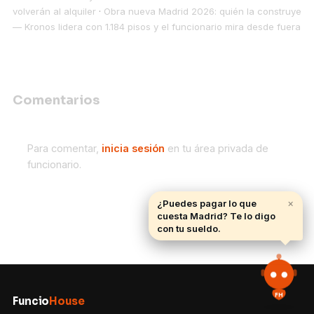
volverán al alquiler
·
Obra nueva Madrid 2026: quién la construye
— Kronos lidera con 1.184 pisos y el funcionario mira desde fuera
Comentarios
Para comentar,
inicia sesión
en tu área privada de
funcionario.
×
¿Puedes pagar lo que
cuesta Madrid? Te lo digo
con tu sueldo.
FH
Funcio
House