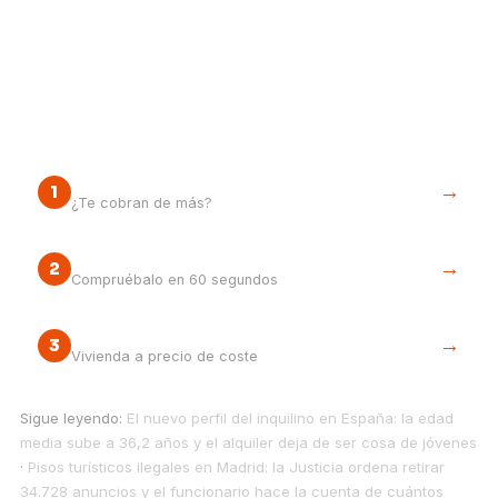
Tu siguiente paso
Renta máxima legal de tu VPP
→
1
¿Te cobran de más?
¿Y comprar una VPP?
→
2
Compruébalo en 60 segundos
La vía cooperativa
→
3
Vivienda a precio de coste
Sigue leyendo:
El nuevo perfil del inquilino en España: la edad
media sube a 36,2 años y el alquiler deja de ser cosa de jóvenes
·
Pisos turísticos ilegales en Madrid: la Justicia ordena retirar
34.728 anuncios y el funcionario hace la cuenta de cuántos