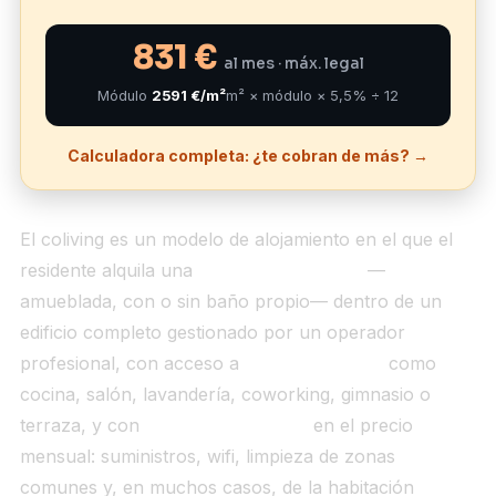
831 €
al mes · máx. legal
Módulo
2591 €/m²
m² × módulo × 5,5% ÷ 12
Calculadora completa: ¿te cobran de más? →
El coliving es un modelo de alojamiento en el que el
residente alquila una
habitación privada
—
amueblada, con o sin baño propio— dentro de un
edificio completo gestionado por un operador
profesional, con acceso a
zonas comunes
como
cocina, salón, lavandería, coworking, gimnasio o
terraza, y con
servicios incluidos
en el precio
mensual: suministros, wifi, limpieza de zonas
comunes y, en muchos casos, de la habitación