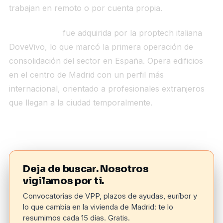
trabajan en remoto o por cuenta propia.
Oh My Place!
fue adquirida por la proptech italiana
DoveVivo, lo que marcó la primera operación de
consolidación del sector en España. Opera edificios
en el centro de Madrid con un perfil más
internacional, orientado a profesionales extranjeros
que llegan a la ciudad temporalmente.
Deja de buscar. Nosotros
vigilamos por ti.
Convocatorias de VPP, plazos de ayudas, euríbor y
lo que cambia en la vivienda de Madrid: te lo
resumimos cada 15 días. Gratis.