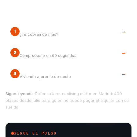
Tu siguiente paso
Renta máxima legal de tu VPP
→
1
¿Te cobran de más?
¿Y comprar una VPP?
→
2
Compruébalo en 60 segundos
La vía cooperativa
→
3
Vivienda a precio de coste
Sigue leyendo:
Defensa lanza coliving militar en Madrid: 400
plazas desde julio para quien no puede pagar el alquiler con su
sueldo
SIGUE EL PULSO