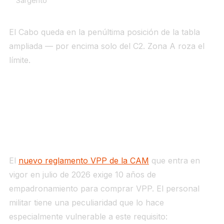
Sargento
El Cabo queda en la penúltima posición de la tabla
ampliada — por encima solo del C2. Zona A roza el
límite.
Zona B es la vía natural para el empleo de
tropa.
El reglamento de empadronamiento: el
problema específico del militar
El
nuevo reglamento VPP de la CAM
que entra en
vigor en julio de 2026 exige 10 años de
empadronamiento para comprar VPP. El personal
militar tiene una peculiaridad que lo hace
especialmente vulnerable a este requisito:
los