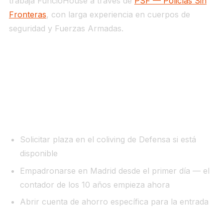
trabaja FuncioHouse a través de
PSF — Policías Sin
Fronteras
, con larga experiencia en cuerpos de
seguridad y Fuerzas Armadas.
La estrategia completa para un militar
destinado en Madrid
Llegada a Madrid (año 0–1):
Solicitar plaza en el coliving de Defensa si está
disponible
Empadronarse en Madrid desde el primer día — el
contador de los 10 años empieza ahora
Abrir cuenta de ahorro específica para la entrada