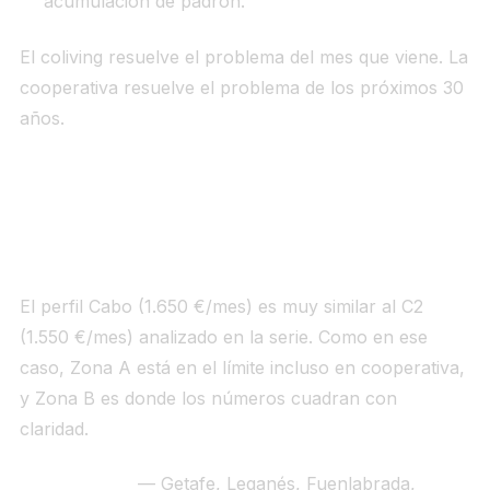
acumulación de padrón.
El coliving resuelve el problema del mes que viene. La
cooperativa resuelve el problema de los próximos 30
años.
La única vía de compra con números
sostenibles: VPP Zona B en cooperativa
El perfil Cabo (1.650 €/mes) es muy similar al C2
(1.550 €/mes) analizado en la serie. Como en ese
caso, Zona A está en el límite incluso en cooperativa,
y Zona B es donde los números cuadran con
claridad.
VPPB Zona B
— Getafe, Leganés, Fuenlabrada,