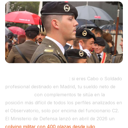
Militar Madrid vivienda 2026
: si eres Cabo o Soldado
profesional destinado en Madrid, tu sueldo neto de
1.650 €/mes
con complementos te sitúa en la
posición más difícil de todos los perfiles analizados en
el Observatorio, solo por encima del funcionario C2.
El Ministerio de Defensa lanzó en abril de 2026 un
coliving militar con 400 plazas desde julio