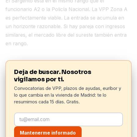
El Sargento está en el mismo rango que el
funcionario A2 o la Policía Nacional. La VPP Zona A
es perfectamente viable. La entrada se acumula en
un horizonte razonable. Si hay pareja con ingresos
similares, el mercado libre del sureste también entra
en rango.
Deja de buscar. Nosotros
vigilamos por ti.
Convocatorias de VPP, plazos de ayudas, euríbor y
lo que cambia en la vivienda de Madrid: te lo
resumimos cada 15 días. Gratis.
Mantenerme informado