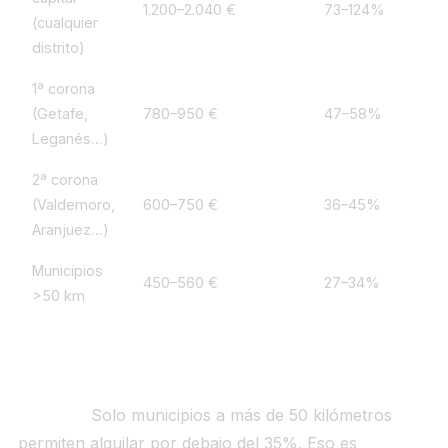
1.200–2.040 €
73–124%
(cualquier
distrito)
1ª corona
(Getafe,
780–950 €
47–58%
Leganés…)
2ª corona
(Valdemoro,
600–750 €
36–45%
Aranjuez…)
Municipios
450–560 €
27–34%
>50 km
Ninguna zona del área metropolitana de Madrid
entra dentro del umbral sostenible para un Cabo en
solitario.
Solo municipios a más de 50 kilómetros
permiten alquilar por debajo del 35%. Eso es