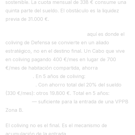
sostenible. La cuota mensual de 338 € consume una
quinta parte del sueldo. El obstáculo es la liquidez
previa de 31.000 €.
Estrategia de ahorro con coliving:
aquí es donde el
coliving de Defensa se convierte en un aliado
estratégico, no en el destino final. Un Cabo que vive
en coliving pagando 400 €/mes en lugar de 700
€/mes de habitación compartida, ahorra
300 €/mes
adicionales
. En 5 años de coliving:
18.000 € de
ahorro extra
. Con ahorro total del 20% del sueldo
(330 €/mes): otros 19.800 €. Total en 5 años:
~38.000 €
— suficiente para la entrada de una VPPB
Zona B.
El coliving no es el final. Es el mecanismo de
acumulación de la entrada.