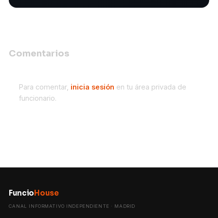
Comentarios
Para comentar,
inicia sesión
en tu área privada de
funcionario.
Funcio
House
CANAL INFORMATIVO INDEPENDIENTE · MADRID