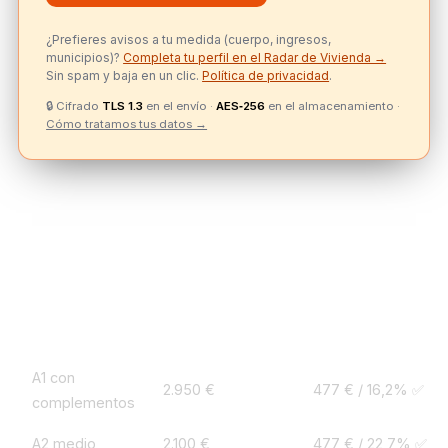
¿Prefieres avisos a tu medida (cuerpo, ingresos,
municipios)?
Completa tu perfil en el Radar de Vivienda →
Sin spam y baja en un clic.
Política de privacidad
.
🔒
Cifrado
TLS 1.3
en el envío ·
AES‑256
en el almacenamiento ·
Cómo tratamos tus datos →
Tabla completa — VPPL Zona A cuota ~477
€/mes y VPPB Zona B cuota ~338 €/mes
Perfil
Sueldo neto/mes
Cuota 477€ / esfu
A1 con
2.950 €
477 € / 16,2% ✅
complementos
A2 medio
2.100 €
477 € / 22,7% ✅