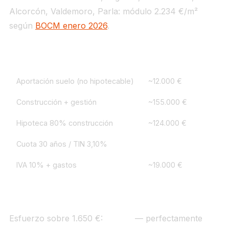
Alcorcón, Valdemoro, Parla: módulo 2.234 €/m²
según
BOCM enero 2026
.
Concepto
Importe
Aportación suelo (no hipotecable)
~12.000 €
Construcción + gestión
~155.000 €
Hipoteca 80% construcción
~124.000 €
Cuota 30 años / TIN 3,10%
~338 €/mes
IVA 10% + gastos
~19.000 €
Total liquidez previa
~31.000 €
Esfuerzo sobre 1.650 €:
20,5%
— perfectamente