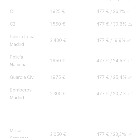
C1
1.825 €
477 € / 26,1% ✅
C2
1.550 €
477 € / 30,8% ⚠️
Policía Local
2.400 €
477 € / 19,9% ✅
Madrid
Policía
1.950 €
477 € / 24,5% ✅
Nacional
Guardia Civil
1.875 €
477 € / 25,4% ✅
Bomberos
2.300 €
477 € / 20,7% ✅
Madrid
Militar
1.650 €
477 € / 28,9% ⚠️
Cabo/Cabo 1º
Militar
2.050 €
477 € / 23,3% ✅