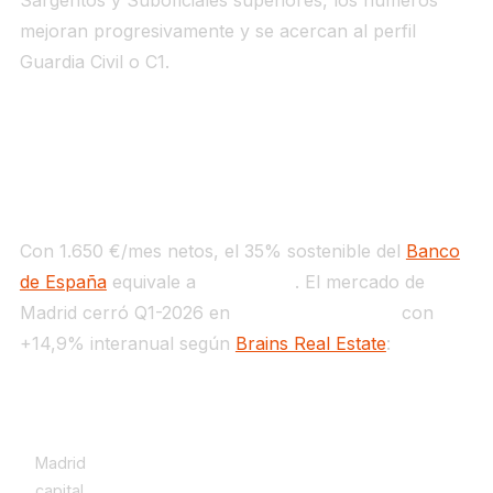
mejoran progresivamente y se acercan al perfil
Guardia Civil o C1.
Alquiler en Madrid: el escenario más duro de
toda la serie
Con 1.650 €/mes netos, el 35% sostenible del
Banco
de España
equivale a
578 €/mes
. El mercado de
Madrid cerró Q1-2026 en
31,1 €/m² de media
con
+14,9% interanual según
Brains Real Estate
:
Zona
Alquiler 60 m² aprox.
% sueldo 1.650 €
Madrid
capital