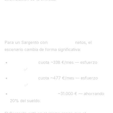
Perfil Sargento: los números mejoran
sustancialmente
Para un Sargento con
2.050 €/mes
netos, el
escenario cambia de forma significativa:
VPPB Zona B:
cuota ~338 €/mes — esfuerzo
16,5%
✅
VPPL Zona A:
cuota ~477 €/mes — esfuerzo
23,3%
✅
Liquidez previa Zona B:
~31.000 € — ahorrando
20% del sueldo:
~6,3 años