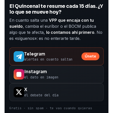
El Quincenal te resume cada 15 días. ¿Y
lo que se mueve hoy?
En cuanto salta una
VPP que encaja con tu
sueldo
, cambia el euríbor o el BOCM publica
algo que te afecta,
lo contamos ahí primero
. No
es «síguenos»: es no enterarte tarde.
Telegram
Únete
alertas en cuanto saltan
Instagram
el dato en imagen
X
el debate del día
Gratis · sin spam · te vas cuando quieras