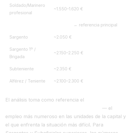
Soldado/Marinero
~1.550–1.620 €
profesional
Cabo/Cabo 1º
~1.650 €
← referencia principal
Sargento
~2.050 €
Sargento 1º /
~2.150–2.250 €
Brigada
Subteniente
~2.350 €
Alférez / Teniente
~2.100–2.300 €
El análisis toma como referencia el
Cabo/Cabo 1º
con complementos de destino en Madrid
— el
empleo más numeroso en las unidades de la capital y
el que enfrenta la situación más difícil. Para
Sargentos y Suboficiales superiores, los números