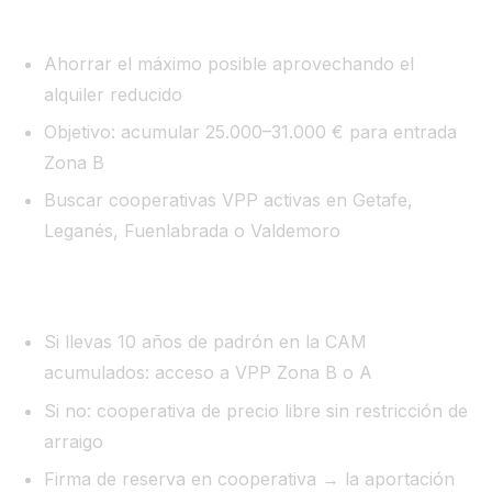
Años 1–5 en coliving:
Ahorrar el máximo posible aprovechando el
alquiler reducido
Objetivo: acumular 25.000–31.000 € para entrada
Zona B
Buscar cooperativas VPP activas en Getafe,
Leganés, Fuenlabrada o Valdemoro
Año 5–6:
Si llevas 10 años de padrón en la CAM
acumulados: acceso a VPP Zona B o A
Si no: cooperativa de precio libre sin restricción de
arraigo
Firma de reserva en cooperativa → la aportación