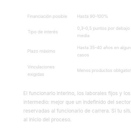
Ventaja
Funcionario de carrera
Financiación posible
Hasta 90–100%
0,3–0,5 puntos por debajo
Tipo de interés
media
Hasta 35–40 años en algu
Plazo máximo
casos
Vinculaciones
Menos productos obligator
exigidas
El funcionario interino, los laborales fijos y l
intermedio: mejor que un indefinido del secto
reservadas al funcionario de carrera. Si tu si
al inicio del proceso.