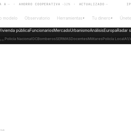
—
·
AHORRO COOPERATIVA
-32%
·
ACTUALIZADO
—
IPC
—
o modelo
Observatorio
Herramientas
Tu dinero
Únet
▼
▼
Vivienda pública
Funcionarios
Mercado
Urbanismo
Análisis
Europa
Radar 
Policía Nacional
GC
Bomberos
SERMAS
Docentes
Militares
Policía Local
A1/
po:
funcionarios
ale la pena y
026
use