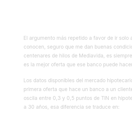
Banco directo vs. broker: la compa
El argumento más repetido a favor de ir solo 
conocen, seguro que me dan buenas condicio
centenares de hilos de Mediavida, es siempre
es la mejor oferta que ese banco puede hacer
Los datos disponibles del mercado hipotecari
primera oferta que hace un banco a un cliente
oscila entre 0,3 y 0,5 puntos de TIN en hipo
a 30 años, esa diferencia se traduce en:
Diferencial TIN
Cuota men