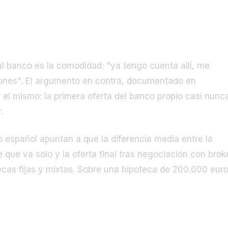
rativa que los foros no hacen
al banco es la comodidad: "ya tengo cuenta allí, me
nes". El argumento en contra, documentado en
 el mismo: la primera oferta del banco propio casi nunc
.
o español apuntan a que la diferencia media entre la
 que va solo y la oferta final tras negociación con brok
tecas fijas y mixtas. Sobre una hipoteca de 200.000 eur
sual
Coste total intereses
Ahorro total