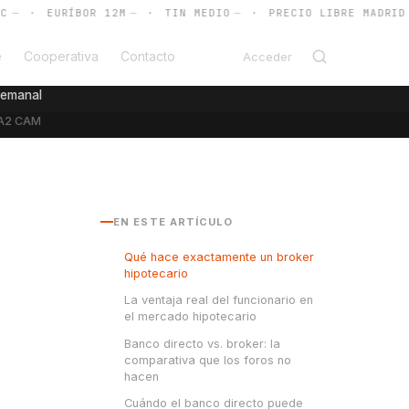
·
EURÍBOR 12M
—
·
TIN MEDIO
—
·
PRECIO LIBRE MADRID
—
e
Cooperativa
Contacto
Acceder
semanal
A2 CAM
EN ESTE ARTÍCULO
Qué hace exactamente un broker
hipotecario
La ventaja real del funcionario en
el mercado hipotecario
Banco directo vs. broker: la
comparativa que los foros no
hacen
Cuándo el banco directo puede