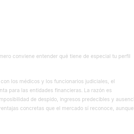
 el mercado hipotecario
imero conviene entender qué tiene de especial tu perfil
on los médicos y los funcionarios judiciales, el
a para las entidades financieras. La razón es
imposibilidad de despido, ingresos predecibles y ausenc
s ventajas concretas que el mercado sí reconoce, aunque