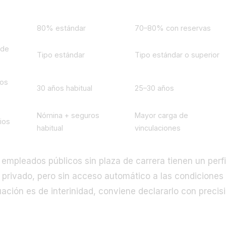
Trabajador indefinido
Autónomo
80% estándar
70–80% con reservas
 de
Tipo estándar
Tipo estándar o superior
nos
30 años habitual
25–30 años
Nómina + seguros
Mayor carga de
ios
habitual
vinculaciones
os empleados públicos sin plaza de carrera tienen un perfi
r privado, pero sin acceso automático a las condiciones
tuación es de interinidad, conviene declararlo con precis