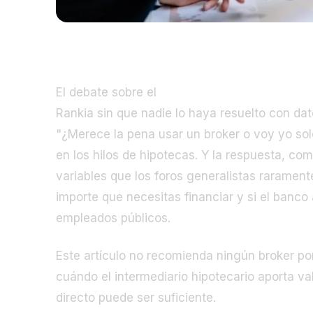
El debate sobre el
broker hipoteca funcionar
Rankia sin que nadie lo haya resuelto con dat
"¿Merece la pena usar un broker o voy yo sol
en los hilos de hipotecas. Y la respuesta, co
variables que los foros generalistas rarament
importe que necesitas financiar y si el banco 
empleados públicos.
Este artículo no recomienda ningún broker po
cuándo el intermediario hipotecario aporta va
directo puede ser suficiente.